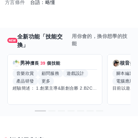
方言條件
台語：略懂
全新功能「技能交
用你會的，換你想學的技
能
換」
男神
核音
擅長
39
個技能
擅
音樂欣賞
顧問服務
遊戲設計
腳本編寫
產品研發
更多
電腦應用
經驗簡述： 1.創業主導&新創合夥 2.B2C產品開發運營一條龍 3.AI應用開發與量化研究新創 標籤話題都可以聊，開放交流 找尋共同創業機會，亦歡迎新創收編