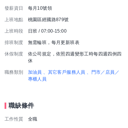
發薪資日
每月10號領
上班地點
桃園區經國路879號
上班時段
日班 / 07:00-15:00
排班制度
無需輪班，每月更新班表
休假制度
依公司規定，依照四週變形工時每四週四例四
休
職務類別
加油員
、其它客戶服務人員
、門市／店員／
專櫃人員
職缺條件
工作性質
全職