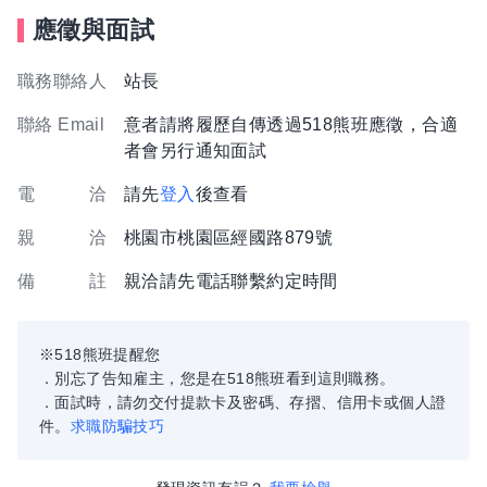
應徵與面試
職務聯絡人
站長
聯絡 Email
意者請將履歷自傳透過518熊班應徵，合適
者會另行通知面試
電 洽
請先
登入
後查看
親 洽
桃園市桃園區經國路879號
備 註
親洽請先電話聯繫約定時間
※518熊班提醒您
．別忘了告知雇主，您是在518熊班看到這則職務。
．面試時，請勿交付提款卡及密碼、存摺、信用卡或個人證
件。
求職防騙技巧