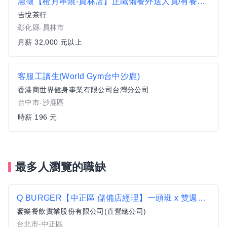
急徵【橙月串燒-員林店】正職備餐外送人員/有餐飲相關經驗/自備交通工具/有駕照/一頭班
吉悅茶行
彰化縣-員林市
月薪 32,000 元以上
客服工讀生(World Gym台中沙鹿)
香港商世界健身事業有限公司台灣分公司
台中市-沙鹿區
時薪 196 元
最多人瀏覽的職缺
Q BURGER【中正區 儲備店經理】一頭班 x 雙週發薪 x 過年連休5天
饗樂餐飲實業股份有限公司(直營總公司)
台北市-中正區