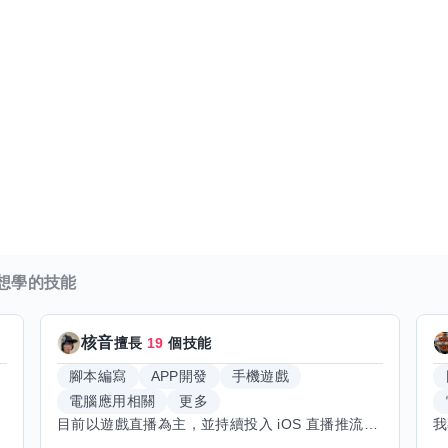
想學的技能
核音
擅長
19
個技能
腳本編寫
APP開發
手機遊戲
電腦應用相關
更多
目前以遊戲直播為主，並持續投入 iOS 直播推流應用開發。對直播技術、影音串流、AI 應用、內容創作與產品設計有濃厚興趣，平時透過實作累積開發經驗，也持續學習 Godot 遊戲開發、影音剪輯、音樂創作與編曲等相關技術。 希望透過技能交換認識不同背景的夥伴，一起交流開發經驗、Side Project、AI 工作流程、內容創作與職涯發展。如果你也對程式開發、直播技術、設計、美術、Cosplay、造型、化妝、攝影、影音製作、音樂創作等領域有興趣，都很歡迎交流，彼此分享經驗、互相學習，一起成長。