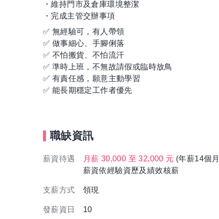
・維持門市及倉庫環境整潔
・完成主管交辦事項
✅ 無經驗可，有人帶領
✅ 做事細心、手腳俐落
✅ 不怕搬貨、不怕流汗
✅ 準時上班，不無故請假或臨時放鳥
✅ 有責任感，願意主動學習
✅ 能長期穩定工作者優先
職缺資訊
薪資待遇
月薪 30,000 至 32,000 元
(年薪14個
薪資依經驗資歷及績效核薪
支薪方式
領現
發薪資日
10