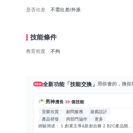
是否出差
不需出差/外派
技能條件
教育程度
不拘
全新功能「技能交換」
用你會的，換你
男神
擅長
39
個技能
音樂欣賞
顧問服務
遊戲設計
產品研發
跨部門協作
更多
經驗簡述： 1.創業主導&新創合夥 2.B2C產品開發運營一條龍 3.AI應用開發與量化研究新創 標籤話題都可以聊，開放交流 找尋共同創業機會，亦歡迎新創收編