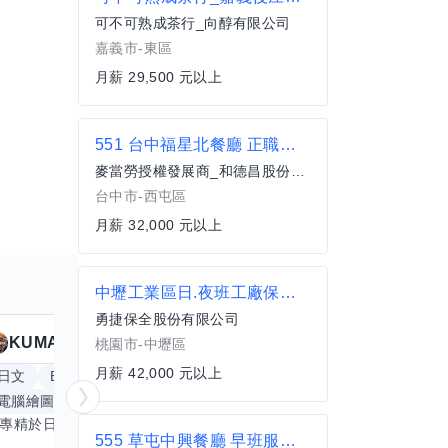
可不可熟成茶行_向醇有限公司
嘉義市-東區
月薪 29,500 元以上
551 台中福星北餐廳 正職服務員(全職)
麥當勞授權發展商_和德昌股份有限公司
台中市-西屯區
月薪 32,000 元以上
中壢工業區日.夜班工廠保全員
勇捷保全股份有限公司
KUMA
Anitta
擅長
19
個技能
桃園市-中壢區
月薪 42,000 元以上
日文
Excel
Word
PowerPoint
英文
手
電腦繪圖
手繪
影像剪輯與後製
更多
我專精於日文語言及文書處理軟體，尤其擅長Excel與Word的高效運用，具備穩健的專業技能。近期希望拓展英文溝通能力，進而深入遊戲設計與動畫製作領域。期盼透過技能交流，共同成長，彼此激盪出創新思維，提升專業價值。若您在相關領域有心得，樂於互惠分享，誠摯邀請一同探索更多可能。
555 草屯中興餐廳 早班服務員(兼職)