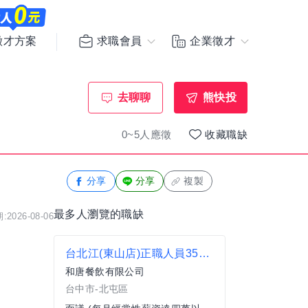
求職會員
企業徵才
徵才方案
去聊聊
熊快投
0~5人應徵
收藏職缺
分享
分享
複製
最多人瀏覽的職缺
2026-08-06
台北江(東山店)正職人員35000起
和唐餐飲有限公司
台中市-北屯區