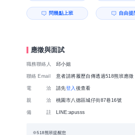
問幾點上班
自由提問
應徵與面試
職務聯絡人
邱小姐
聯絡 Email
意者請將履歷自傳透過518熊班應
電 洽
請先
登入
後查看
親 洽
桃園市八德區城仔街87巷16號
備 註
LINE:apusss
※518熊班提醒您