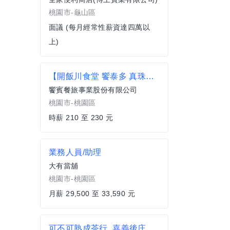
桃園市-龜山區
面議 (每月經常性薪資達四萬以
上)
【開飯川食堂 饗泰多 真珠】 計時人員 時薪210起 歡迎兼職、工讀者加入【桃園區】
饗賓餐旅事業股份有限公司
桃園市-桃園區
時薪 210 至 230 元
業務人員/助理
大有當舖
桃園市-桃園區
月薪 29,500 至 33,590 元
可不可熟成茶行_嘉義後庄店_正職人員