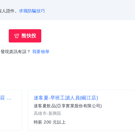
個人證件。
求職防騙技巧
熊快投
發現資訊有誤？
我要檢舉
(全家)晚班 月薪48000元 正職人員 板橋 樹林 新莊 便利商店 超商 非7-11 非統一 四維市場 四維路 民有街
迷客夏-早班工讀人員(崛江店)
迷客夏飲品(亞享實業股份有限公司)
高雄市-新興區
時薪 200 元以上