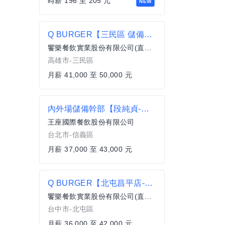
時薪 196 至 205 元
NEW
Q BURGER【三民區 儲備店經理】一頭班 x 雙週發薪 x 過年連休5天
饗樂餐飲實業股份有限公司(直營總公司)
高雄市-三民區
月薪 41,000 至 50,000 元
內外場儲備幹部【段純貞-信義時代二館】月薪37000-43000#另有門市達標獎金 無經驗可
王座國際餐飲股份有限公司
台北市-信義區
月薪 37,000 至 43,000 元
Q BURGER【北屯昌平店-午晚班】月薪最高42,000 X儲備幹部一頭班X 歡迎轉職、新鮮人加入
饗樂餐飲實業股份有限公司(直營總公司)
台中市-北屯區
月薪 36,000 至 42,000 元