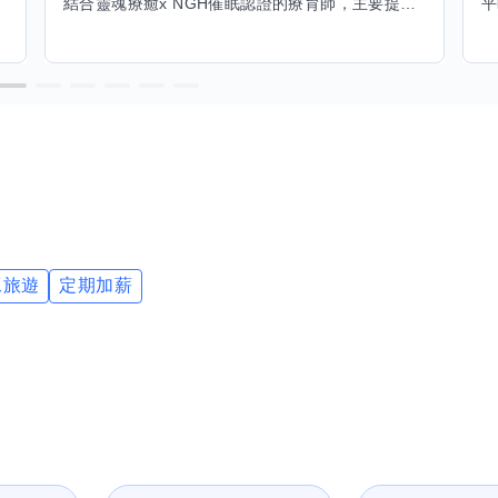
結合靈魂療癒x NGH催眠認證的療育師，主要提供潛意識探索和靈魂導向的催眠療育。你會全程100%清醒跟我對話。
工旅遊
定期加薪