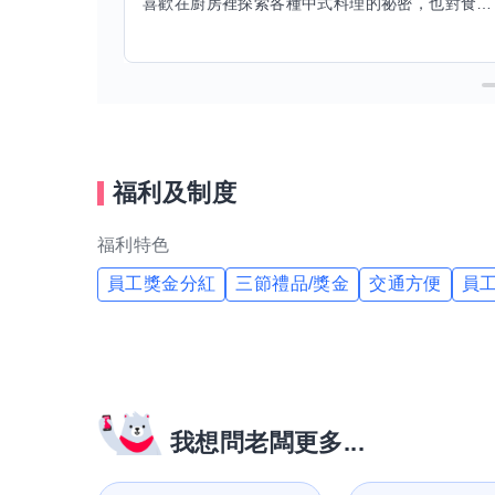
喜歡在廚房裡探索各種中式料理的祕密，也對食材的挑選和搭配充滿熱情。平常生活裡，簡餐料理是我的拿手好戲，讓人輕鬆又滿足。最近開始對手繪、攝影和影片剪輯有濃厚興趣，想找伙伴一起學習交換技能，互相激盪創意！希望能和你一起開心成長，分享不只是技術，更是快樂和靈感的碰撞。
福利及制度
福利特色
員工獎金分紅
三節禮品/獎金
交通方便
員
我想問老闆更多...