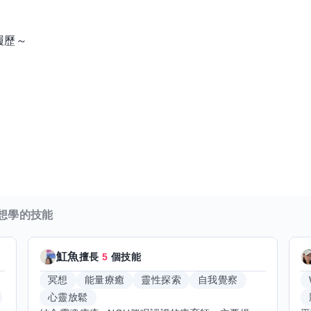
履歷～
想學的技能
魟魚
擅長
5
個技能
冥想
能量療癒
靈性探索
自我覺察
心靈放鬆