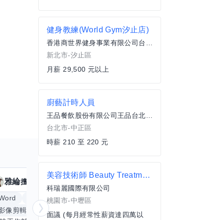
健身教練(World Gym汐止店)
香港商世界健身事業有限公司台灣分公司
新北市-汐止區
月薪 29,500 元以上
廚藝計時人員
王品餐飲股份有限公司王品台北羅斯福店
台北市-中正區
時薪 210 至 220 元
美容技術師 Beauty Treatment Instructor
雅綸
小姵
擅長
7
個技能
擅
科瑞麗國際有限公司
Word
Excel
倉頡輸入法
體重管理
桃園市-中壢區
影像剪輯與後製
手機遊戲
更多
創業
銷
面議 (每月經常性薪資達四萬以