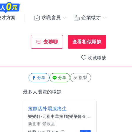
求職會員
企業徵才
徵才方案
去聊聊
查看相似職缺
收藏職缺
分享
分享
複製
最多人瀏覽的職缺
拉麵店外場服務生
樂樂軒·元祖中華拉麵(樂樂軒企業社)
新北市-鶯歌區