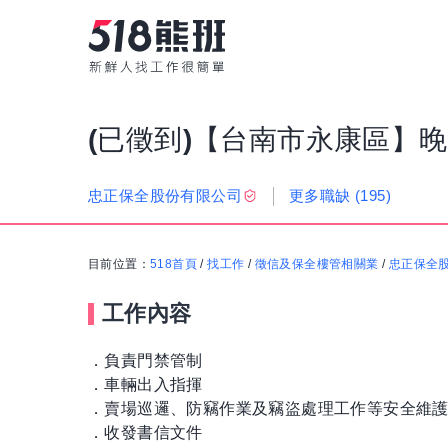
(已徵到)【台南市永康區】晚
更多職缺
(195)
忠正保全股份有限公司
目前位置：
518首頁
/
找工作
/
徵信及保全樓管相關業
/
忠正保全
工作內容
．負責門禁管制
．車輛出入指揮
．賣場巡邏、防竊作業及竊盜處理工作等安全維
．收發書信文件