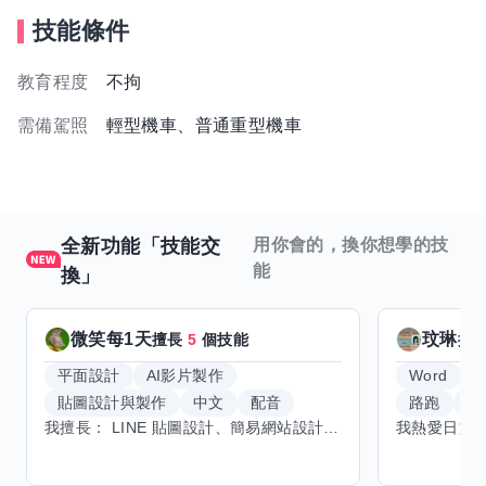
技能條件
教育程度
不拘
需備駕照
輕型機車、普通重型機車
全新功能「技能交
用你會的，換你想學的技
能
換」
微笑每1天
玟琳
擅長
5
個技能
擅
平面設計
AI影片製作
Word
貼圖設計與製作
中文
配音
路跑
羽
我擅長： LINE 貼圖設計、簡易網站設計、影片剪輯、配音、AI 影片創作、音樂創作（原創歌曲／純音樂／配樂） 希望交換技能： ① 游泳（想學：自由式、蝶式） 已會基礎蛙式、仰式，但姿勢尚未標準，希望有人協助修正動作、提升效率。 ② 鋼琴（目前約巴哈初階程度） ③ 英文（程度約 B1～B2） 交換方式： 捷運可到處，部分技能可線上交換。