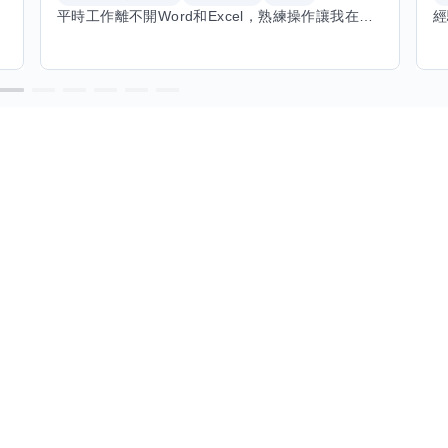
平時工作離不開Word和Excel，熟練操作讓我在文件整理和數據處理上都得心應手，還能用倉頡輸入法快速打字。近期想挑戰英文學習，希望能透過交換技能一起進步！如果你英文流利，需要中文或電腦技巧輔助，歡迎找我搭檔，咱們一起歡樂學習，互相激勵，成為彼此的學習小夥伴！