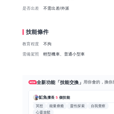
是否出差
不需出差/外派
技能條件
教育程度
不拘
需備駕照
輕型機車、普通小型車
全新功能「技能交換」
用你會的，換你
魟魚
擅長
5
個技能
冥想
能量療癒
靈性探索
自我覺察
心靈放鬆