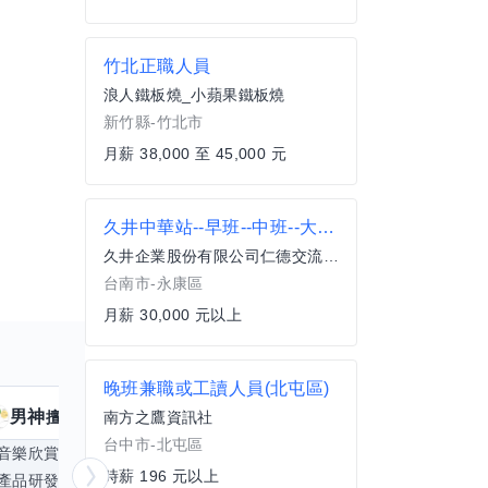
竹北正職人員
浪人鐵板燒_小蘋果鐵板燒
新竹縣-竹北市
月薪 38,000 至 45,000 元
久井中華站--早班--中班--大夜班加油員
久井企業股份有限公司仁德交流道加油加氣站
台南市-永康區
月薪 30,000 元以上
晚班兼職或工讀人員(北屯區)
男神
核音
擅長
39
個技能
擅
南方之鷹資訊社
台中市-北屯區
音樂欣賞
顧問服務
遊戲設計
腳本編寫
時薪 196 元以上
產品研發
跨部門協作
更多
電腦應用相