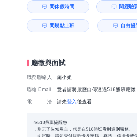
問休假時間
問經驗
問幾點上班
自由提問
應徵與面試
職務聯絡人
施小姐
聯絡 Email
意者請將履歷自傳透過518熊班應
電 洽
請先
登入
後查看
※518熊班提醒您
．別忘了告知雇主，您是在518熊班看到這則職務。
．面試時，請勿交付提款卡及密碼、存摺、信用卡或