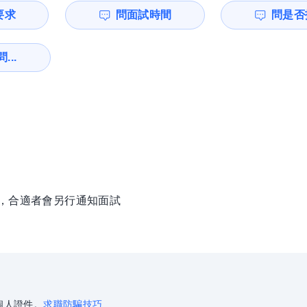
要求
問面試時間
問是否
...
徵，合適者會另行通知面試
個人證件。
求職防騙技巧