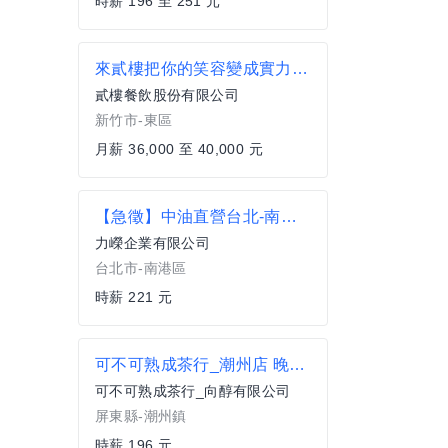
時薪 196 至 251 元
來貳樓把你的笑容變成實力【新竹巨城店】外場正職
貳樓餐飲股份有限公司
新竹市-東區
月薪 36,000 至 40,000 元
【急徵】中油直營台北-南港加油站 兼職/全職
力嶸企業有限公司
台北市-南港區
時薪 221 元
可不可熟成茶行_潮州店 晚班_工讀
可不可熟成茶行_向醇有限公司
屏東縣-潮州鎮
時薪 196 元