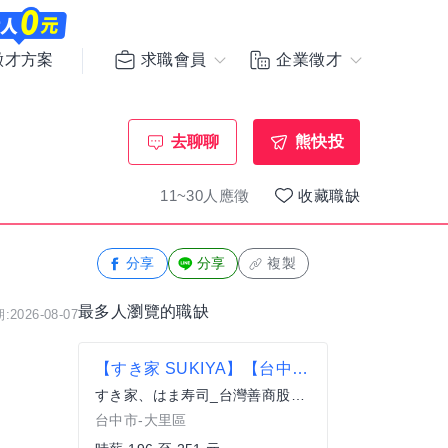
求職會員
企業徵才
徵才方案
去聊聊
熊快投
11~30人應徵
收藏職缺
分享
分享
複製
最多人瀏覽的職缺
2026-08-07
【すき家 SUKIYA】【台中區】★時薪最高208元起(含全勤)
すき家、はま寿司_台灣善商股份有限公司
台中市-大里區