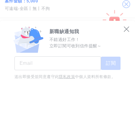
案件金額：
5,000
關
可遠端-全區
無
不拘
閉
[熱情招募]內勤經紀助理
08/06
新職缺通知我
橋星廣告製作有限公司
不錯過好工作！
月薪 29,500 至 32,000 元
立即訂閱可收到信件提醒～
台北市-南港區
經歷1年
學歷專科
交通方便
近捷運站
訂閱
演藝經紀人助理(無經驗可)
08/06
送出即接受並同意遵守此
隱私政策
中個人資料所有條款。
工作訊息不漏接
立即下載
橋星廣告製作有限公司
月薪 29,500 至 33,000 元
台北市-南港區
經歷1年
學歷高中職
交通方便
近捷運站
資訊維護人員
08/06
雲雀國際股份有限公司