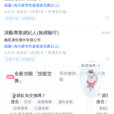
面議 (每月經常性薪資達四萬以上)
台北市-南港區
經歷1年
學歷高中職
交通方便
近捷運站
演藝專業經紀人(無經驗可)
08/06
橋星廣告製作有限公司
面議 (每月經常性薪資達四萬以上)
台北市-南港區
經歷1年
學歷高中職
交通方便
近捷運站
全新功能「技能交
用你會的，換你想學的技
能
換」
跟
魟魚
交換嗎？
跟
男
擅長
擅長
冥想
能量療癒
靈性探索
音
自我覺察
心靈放鬆
遊戲設計