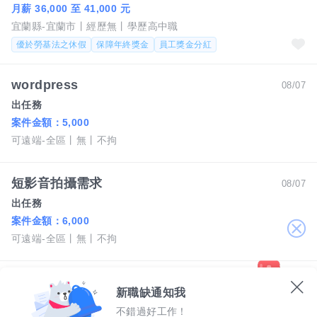
月薪 36,000 至 41,000 元
宜蘭縣-宜蘭市
經歷無
學歷高中職
優於勞基法之休假
保障年終獎金
員工獎金分紅
wordpress
08/07
出任務
案件金額：
5,000
可遠端-全區
無
不拘
短影音拍攝需求
08/07
出任務
案件金額：
6,000
關
可遠端-全區
無
不拘
閉
宜蘭V-MAX KTV正職廚師人員
07/21
新職缺通知我
斗六V-MAX KTV(威曼斯娛樂有限公司)
不錯過好工作！