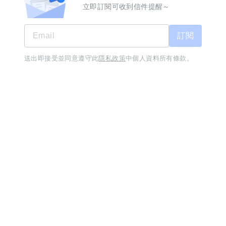
月薪 52,000 至 54,000 元
立即訂閱可收到信件提醒～
宜蘭縣-宜蘭市
經歷不拘
學歷不拘
7天內回覆
員工獎金分紅
三節禮品/獎金
定期加薪
訂閱
三商巧福宜蘭店-儲備幹部
08/06
送出即接受並同意遵守此
隱私政策
中個人資料所有條款。
工作訊息不漏接
立即下載
三商餐飲股份有限公司
月薪 34,000 至 39,000 元
宜蘭縣-宜蘭市
經歷不拘
學歷高中職
保障年終獎金
員工獎金分紅
定期加薪
福勝亭宜蘭店-儲備幹部
08/06
三商餐飲股份有限公司
月薪 34,000 至 39,000 元
宜蘭縣-宜蘭市
經歷不拘
學歷高中職
保障年終獎金
員工獎金分紅
定期加薪
全新功能「技能交
用你會的，換你想學的技