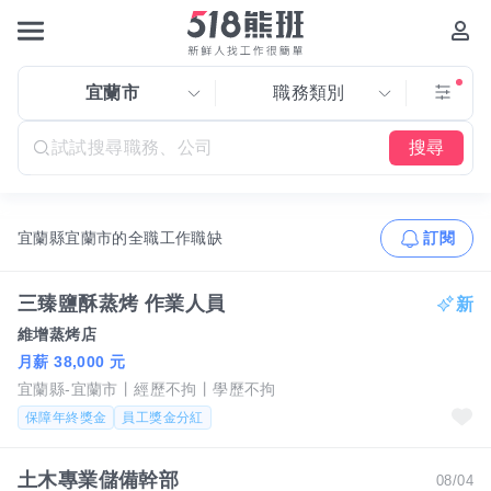
宜蘭市
職務類別
搜尋
宜蘭縣宜蘭市的全職工作職缺
訂閱
三臻鹽酥蒸烤 作業人員
維增蒸烤店
月薪 38,000 元
宜蘭縣-宜蘭市
經歷不拘
學歷不拘
保障年終獎金
員工獎金分紅
土木專業儲備幹部
08/04