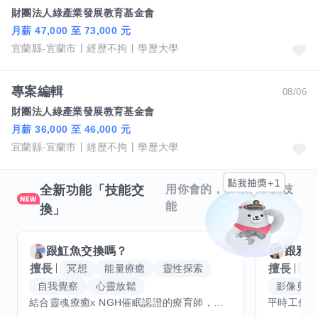
財團法人綠產業發展教育基金會
月薪 47,000 至 73,000 元
宜蘭縣-宜蘭市
經歷不拘
學歷大學
專案編輯
08/06
財團法人綠產業發展教育基金會
月薪 36,000 至 46,000 元
宜蘭縣-宜蘭市
經歷不拘
學歷大學
全新功能「技能交
用你會的，換你想學的技
能
換」
跟
魟魚
交換嗎？
跟
雅
擅長
擅長
冥想
能量療癒
靈性探索
W
自我覺察
心靈放鬆
影像剪輯
結合靈魂療癒x NGH催眠認證的療育師，主要提供潛意識探索和靈魂導向的催眠療育。你會全程100%清醒跟我對話。