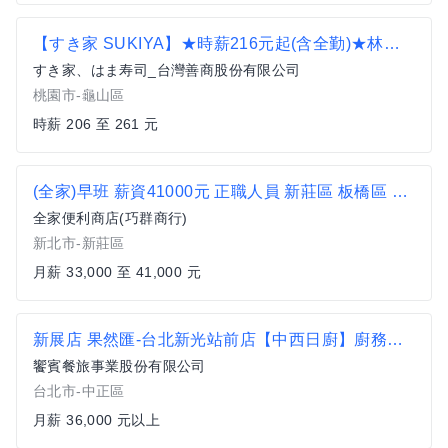
【すき家 SUKIYA】★時薪216元起(含全勤)★林口長庚醫院店
すき家、はま寿司_台灣善商股份有限公司
桃園市-龜山區
時薪 206 至 261 元
(全家)早班 薪資41000元 正職人員 新莊區 板橋區 樹林 便利商店 超商 非7-11 非統一 輔仁大學 輔大捷運站
全家便利商店(巧群商行)
新北市-新莊區
月薪 33,000 至 41,000 元
新展店 果然匯-台北新光站前店【中西日廚】廚務專員 起薪36000
饗賓餐旅事業股份有限公司
台北市-中正區
月薪 36,000 元以上