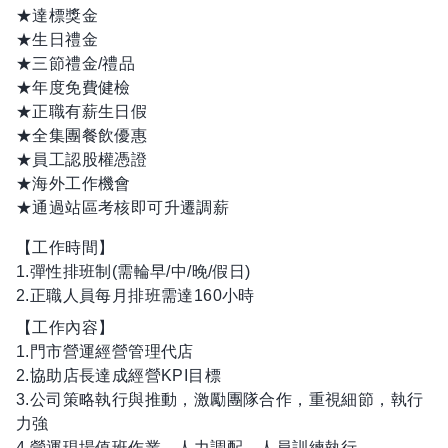
★達標獎金
★生日禮金
★三節禮金/禮品
★年度免費健檢
★正職有薪生日假
★全集團餐飲優惠
★員工認股權憑證
★海外工作機會
★通過站區考核即可升遷調薪
【工作時間】
1.彈性排班制(需輪早/中/晚/假日)
2.正職人員每月排班需達160小時
【工作內容】
1.門市營運經營管理代店
2.協助店長達成經營KPI目標
3.公司策略執行與推動，激勵團隊合作，重視細節，執行
力強
4.營運現場值班作業、人力調配、人員訓練執行