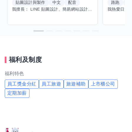
貼圖設計與製作
中文
配音
路跑
羽
我擅長： LINE 貼圖設計、簡易網站設計、影片剪輯、配音、AI 影片創作、音樂創作（原創歌曲／純音樂／配樂） 希望交換技能： ① 游泳（想學：自由式、蝶式） 已會基礎蛙式、仰式，但姿勢尚未標準，希望有人協助修正動作、提升效率。 ② 鋼琴（目前約巴哈初階程度） ③ 英文（程度約 B1～B2） 交換方式： 捷運可到處，部分技能可線上交換。
福利及制度
福利特色
員工獎金分紅
員工旅遊
旅遊補助
上市櫃公司
定期加薪