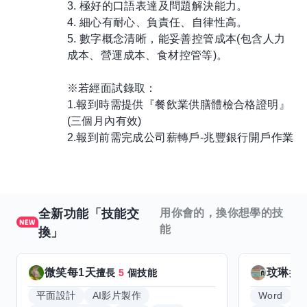
3. 極好的口語表達及問題解決能力。
4. 細心有耐心、負責任、自律性高。
5. 數字概念清晰，能妥善控管成本(包含人力
成本、營運成本、食材控管等)。
※若經面試錄取：
1.報到時需提供『餐飲業供膳體檢合格證明』
(三個月內有效)
2.報到前需完成公司薪轉戶-兆豐銀行開戶作業
全新功能「技能交
用你會的，換你想學的技
能
換」
微笑每1天
玟琳
擅長
5
個技能
擅
平面設計
AI影片製作
Word