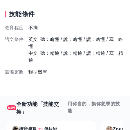
技能條件
教育程度
不拘
語文條件
英文 聽：略懂 / 說：略懂 / 讀：略懂 / 寫：略
懂
中文 聽：精通 / 說：精通 / 讀：精通 / 寫：精
通
需備駕照
輕型機車
全新功能「技能交
用你會的，換你想學的技
能
換」
核音
Zoeey
擅長
19
個技能