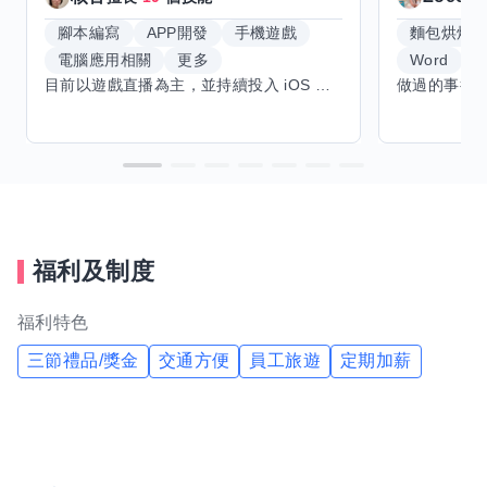
腳本編寫
APP開發
手機遊戲
麵包烘焙
電腦應用相關
更多
Word
E
目前以遊戲直播為主，並持續投入 iOS 直播推流應用開發。對直播技術、影音串流、AI 應用、內容創作與產品設計有濃厚興趣，平時透過實作累積開發經驗，也持續學習 Godot 遊戲開發、影音剪輯、音樂創作與編曲等相關技術。 希望透過技能交換認識不同背景的夥伴，一起交流開發經驗、Side Project、AI 工作流程、內容創作與職涯發展。如果你也對程式開發、直播技術、設計、美術、Cosplay、造型、化妝、攝影、影音製作、音樂創作等領域有興趣，都很歡迎交流，彼此分享經驗、互相學習，一起成長。
福利及制度
福利特色
三節禮品/獎金
交通方便
員工旅遊
定期加薪