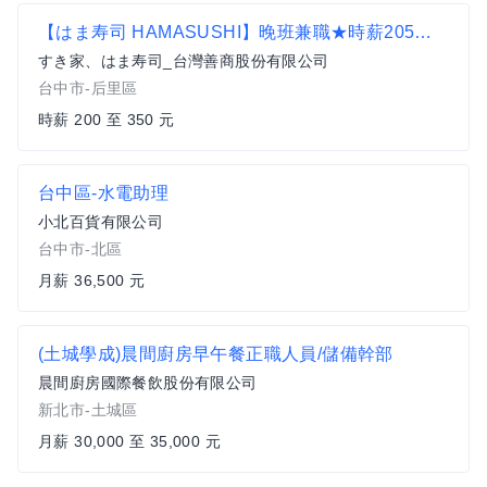
【はま寿司 HAMASUSHI】晚班兼職★時薪205元起(含全勤)★ 台中麗寶店
すき家、はま寿司_台灣善商股份有限公司
台中市-后里區
時薪 200 至 350 元
台中區-水電助理
小北百貨有限公司
台中市-北區
月薪 36,500 元
(土城學成)晨間廚房早午餐正職人員/儲備幹部
晨間廚房國際餐飲股份有限公司
新北市-土城區
月薪 30,000 至 35,000 元