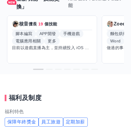
能
換」
核音
Zoeey
擅長
19
個技能
腳本編寫
APP開發
手機遊戲
麵包烘焙
電腦應用相關
更多
Word
E
目前以遊戲直播為主，並持續投入 iOS 直播推流應用開發。對直播技術、影音串流、AI 應用、內容創作與產品設計有濃厚興趣，平時透過實作累積開發經驗，也持續學習 Godot 遊戲開發、影音剪輯、音樂創作與編曲等相關技術。 希望透過技能交換認識不同背景的夥伴，一起交流開發經驗、Side Project、AI 工作流程、內容創作與職涯發展。如果你也對程式開發、直播技術、設計、美術、Cosplay、造型、化妝、攝影、影音製作、音樂創作等領域有興趣，都很歡迎交流，彼此分享經驗、互相學習，一起成長。
福利及制度
福利特色
保障年終獎金
員工旅遊
定期加薪