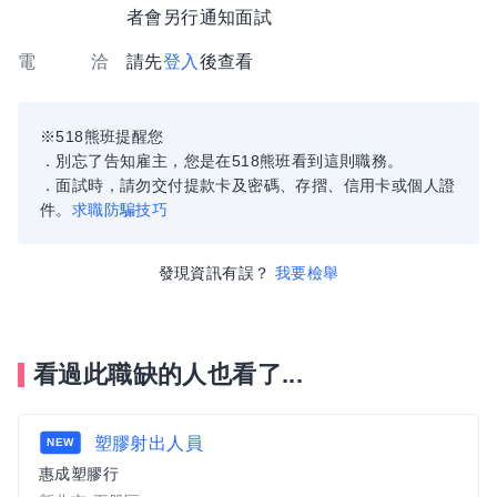
者會另行通知面試
電 洽
請先
登入
後查看
※518熊班提醒您
．別忘了告知雇主，您是在518熊班看到這則職務。
．面試時，請勿交付提款卡及密碼、存摺、信用卡或個人證
件。
求職防騙技巧
發現資訊有誤？
我要檢舉
看過此職缺的人也看了...
塑膠射出人員
NEW
惠成塑膠行