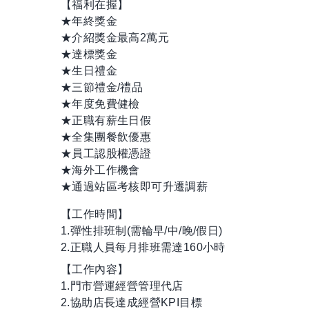
【福利在握】
★年終獎金
★介紹獎金最高2萬元
★達標獎金
★生日禮金
★三節禮金/禮品
★年度免費健檢
★正職有薪生日假
★全集團餐飲優惠
★員工認股權憑證
★海外工作機會
★通過站區考核即可升遷調薪
【工作時間】
1.彈性排班制(需輪早/中/晚/假日)
2.正職人員每月排班需達160小時
【工作內容】
1.門市營運經營管理代店
2.協助店長達成經營KPI目標