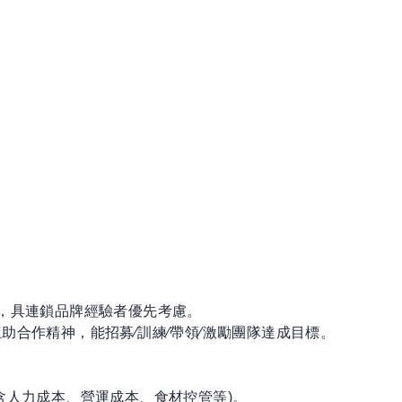
驗，具連鎖品牌經驗者優先考慮。
互助合作精神，能招募∕訓練∕帶領∕激勵團隊達成目標。
包含人力成本、營運成本、食材控管等)。