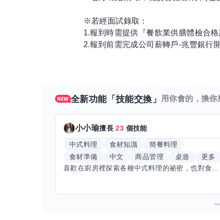
※若經面試錄取：
1.報到時需提供『餐飲業供膳體檢合格
2.報到前需完成公司薪轉戶-兆豐銀行
全新功能「技能交換」
用你會的，換你
小小瑜
擅長
23
個技能
中式料理
食材知識
簡餐料理
食材準備
中文
商品管理
桌遊
更多
喜歡在廚房裡探索各種中式料理的祕密，也對食材的挑選和搭配充滿熱情。平常生活裡，簡餐料理是我的拿手好戲，讓人輕鬆又滿足。最近開始對手繪、攝影和影片剪輯有濃厚興趣，想找伙伴一起學習交換技能，互相激盪創意！希望能和你一起開心成長，分享不只是技術，更是快樂和靈感的碰撞。