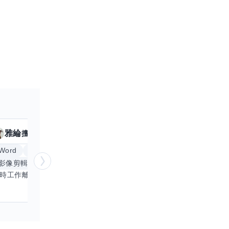
雅綸
小姵
擅長
7
個技能
擅
Word
Excel
倉頡輸入法
體重管理
影像剪輯與後製
手機遊戲
更多
創業
銷
平時工作離不開Word和Excel，熟練操作讓我在文件整理和數據處理上都得心應手，還能用倉頡輸入法快速打字。近期想挑戰英文學習，希望能透過交換技能一起進步！如果你英文流利，需要中文或電腦技巧輔助，歡迎找我搭檔，咱們一起歡樂學習，互相激勵，成為彼此的學習小夥伴！