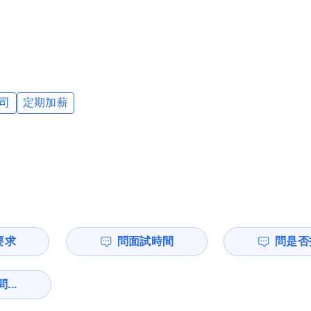
司
定期加薪
要求
問面試時間
問是否
...