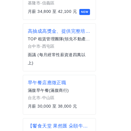
基隆市-信義區
月薪 34,800 至 42,100 元
NEW
高抽成高獎金、提供完整培訓-台中最強頂尖租賃領先不動產
TOP 租賃管理團隊(領先不動產管理顧問有限公司)
台中市-西屯區
面議 (每月經常性薪資達四萬以
上)
早午餐店應徵正職
滿腹早午餐(滿腹商行)
台北市-中山區
月薪 30,000 至 38,000 元
【饗食天堂 果然匯 朵頤牛排】 餐務專員 起薪36K起 歡迎二度就業者加入【板橋區】