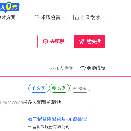
求職會員
企業徵才
徵才方案
去聊聊
熊快投
6~10人應徵
收藏職缺
分享
分享
複製
最多人瀏覽的職缺
2026-08-08
石二鍋基隆愛買店-見習襄理
王品餐飲股份有限公司