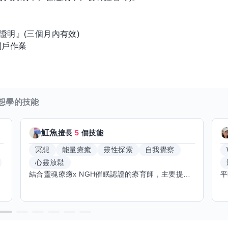
證明』(三個月內有效)
開戶作業
想學的技能
魟魚
擅長
5
個技能
冥想
能量療癒
靈性探索
自我覺察
心靈放鬆
結合靈魂療癒x NGH催眠認證的療育師，主要提供潛意識探索和靈魂導向的催眠療育。你會全程100%清醒跟我對話。