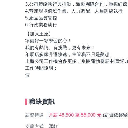
3.公司策略執行與推動，激勵團隊合作，重視細
4.營運現場值班作業、人力調配、人員訓練執行
5.產品品質管控
6.行政業務執行
【加入王座】
準備好一顆學習的心！
我們有熱情、有挑戰，更有未來！
年展店多家升遷快速，主管職不只是夢想!
上櫃公司工作機會多更多，集團蓬勃發展中!歡迎加
工作時間說明：
假
職缺資訊
薪資待遇
月薪 48,500 至 55,000 元
(薪資依經驗
支薪方式
匯款