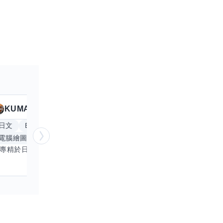
KUMA
Anitta
擅長
19
個技能
日文
Excel
Word
PowerPoint
英文
手
電腦繪圖
手繪
影像剪輯與後製
更多
我專精於日文語言及文書處理軟體，尤其擅長Excel與Word的高效運用，具備穩健的專業技能。近期希望拓展英文溝通能力，進而深入遊戲設計與動畫製作領域。期盼透過技能交流，共同成長，彼此激盪出創新思維，提升專業價值。若您在相關領域有心得，樂於互惠分享，誠摯邀請一同探索更多可能。