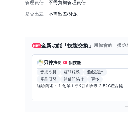
管理責任
不需負擔管理責任
是否出差
不需出差/外派
全新功能「技能交換」
用你會的，換你
男神
擅長
39
個技能
音樂欣賞
顧問服務
遊戲設計
產品研發
跨部門協作
更多
經驗簡述： 1.創業主導&新創合夥 2.B2C產品開發運營一條龍 3.AI應用開發與量化研究新創 標籤話題都可以聊，開放交流 找尋共同創業機會，亦歡迎新創收編