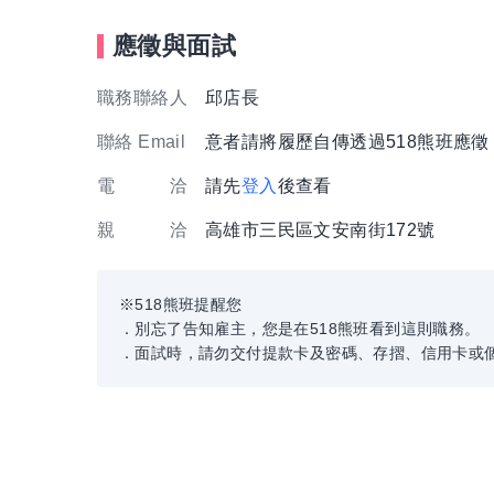
應徵與面試
職務聯絡人
邱店長
聯絡 Email
意者請將履歷自傳透過518熊班應
電 洽
請先
登入
後查看
親 洽
高雄市三民區文安南街172號
※518熊班提醒您
．別忘了告知雇主，您是在518熊班看到這則職務。
．面試時，請勿交付提款卡及密碼、存摺、信用卡或