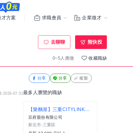
求職會員
企業徵才
徵才方案
去聊聊
熊快投
0~5人應徵
收藏職缺
分享
分享
複製
最多人瀏覽的職缺
2026-07-31
【樂麵屋】三重CITYLINK店 - 廚務專員
豆府股份有限公司
新北市-三重區