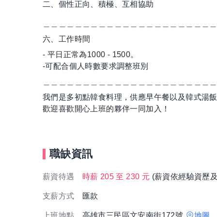
二、個性正向、積極、互相協助
＿＿＿＿＿＿＿＿＿＿＿＿＿＿＿＿＿＿＿＿＿
六、工作時間
- 平日正常為1000 - 1500。
-可配合個人時數要求調整班別
＿＿＿＿＿＿＿＿＿＿＿＿＿＿＿＿＿＿＿＿＿
我們是多初點韓食料理，供應早午餐以及韓式湯
歡迎喜歡開心上班的夥伴一同加入！
職缺資訊
薪資待遇
時薪 205 至 230 元
(薪資依經驗資歷及
支薪方式
匯款
上班地點
高雄市三民區文安南街172號
地圖