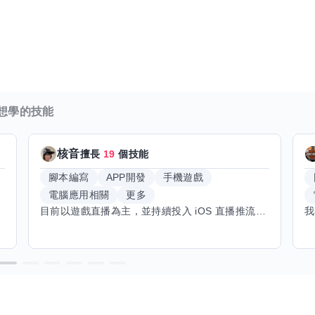
想學的技能
核音
擅長
19
個技能
腳本編寫
APP開發
手機遊戲
電腦應用相關
更多
目前以遊戲直播為主，並持續投入 iOS 直播推流應用開發。對直播技術、影音串流、AI 應用、內容創作與產品設計有濃厚興趣，平時透過實作累積開發經驗，也持續學習 Godot 遊戲開發、影音剪輯、音樂創作與編曲等相關技術。 希望透過技能交換認識不同背景的夥伴，一起交流開發經驗、Side Project、AI 工作流程、內容創作與職涯發展。如果你也對程式開發、直播技術、設計、美術、Cosplay、造型、化妝、攝影、影音製作、音樂創作等領域有興趣，都很歡迎交流，彼此分享經驗、互相學習，一起成長。