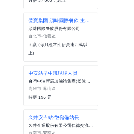
月薪 37,000 元以上
聲寶集團 頑味國際餐飲 主廚/ 副主廚巨蛋店 3月盛大開幕
頑味國際餐飲股份有限公司
台北市-信義區
面議 (每月經常性薪資達四萬以
上)
中安站早中班現場人員
台灣中油新厝加油站集團(松詠有限公司)
高雄市-鳳山區
時薪 196 元
久井安吉站-徵儲備站長
久井企業股份有限公司仁德交流道加油加氣站
台南市-安南區