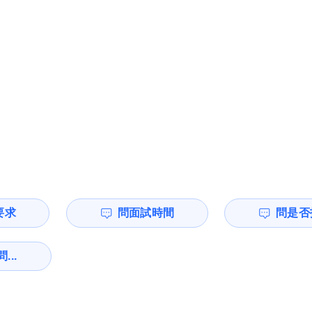
要求
問面試時間
問是否
...