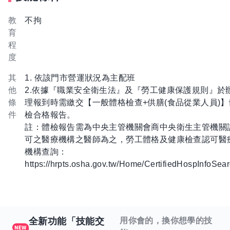
教
不拘
育
程
度
其
1. 依該門市營運狀況為主配班
他
2.依據『職業安全衛生法』及『勞工健康保護規則』於
條
理報到時需繳交【一般體格檢查+供膳(食品從業人員)】
件
檢合格報告。
註：體檢報告需為中央主管機關會商中央衛生主管機關
可之醫療機構之醫師為之，勞工體格及健康檢查認可醫
機構查詢：
https://hrpts.osha.gov.tw/Home/CertifiedHospInfoSea
全新功能「技能交
用你會的，換你想學的技