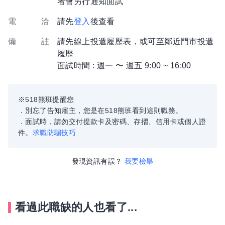
者會另行通知面試
電 洽
請先
登入
後查看
備 註
請先線上投遞履歷表，或可至鄰近門市投遞
履歷
面試時間 : 週一 〜 週五 9:00 ~ 16:00
※518熊班提醒您
．別忘了告知雇主，您是在518熊班看到這則職務。
．面試時，請勿交付提款卡及密碼、存摺、信用卡或個人證
件。
求職防騙技巧
發現資訊有誤？
我要檢舉
看過此職缺的人也看了...