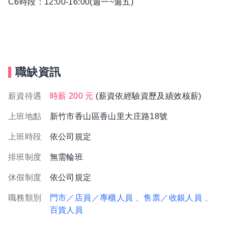
C6時段：12:00-16:00(週一~週五)
職缺資訊
薪資待遇
時薪 200 元
(薪資依經驗資歷及績效核薪)
上班地點
新竹市香山區香山里大庄路18號
上班時段
依公司規定
排班制度
無需輪班
休假制度
依公司規定
職務類別
門市／店員／專櫃人員
、售票／收銀人員
、
百貨人員