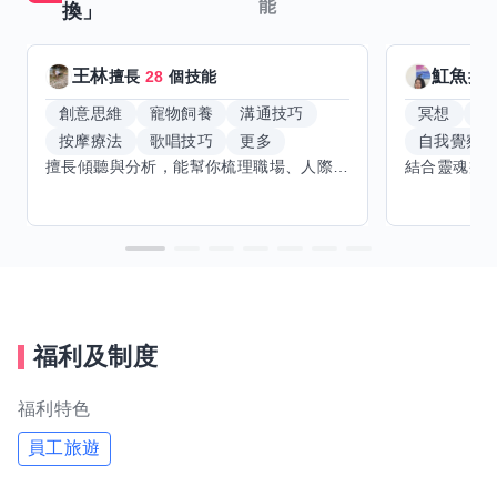
能
換」
王林
魟魚
擅長
28
個技能
擅
創意思維
寵物飼養
溝通技巧
冥想
能
按摩療法
歌唱技巧
更多
自我覺察
擅長傾聽與分析，能幫你梳理職場、人際或生活上卡住的問題，提供心理學角度的觀察與實際可行的解法，不打高空、不講廢話。適合想找人聊聊、整理思緒、或需要第三方客觀建議的朋友。 線上或實體都可以，時間彈性，可單次聊聊也可以多次交流。想學的技能還在開放中，歡迎提你擅長的東西，看能不能互相交換到對的人。
福利及制度
福利特色
員工旅遊