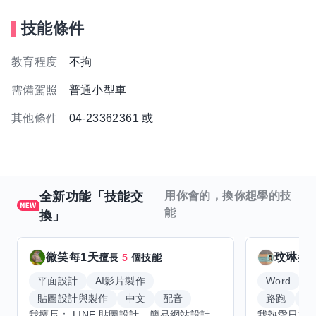
技能條件
教育程度
不拘
需備駕照
普通小型車
其他條件
04-23362361 或
全新功能「技能交
用你會的，換你想學的技
能
換」
微笑每1天
玟琳
擅長
5
個技能
擅
平面設計
AI影片製作
Word
貼圖設計與製作
中文
配音
路跑
羽
我擅長： LINE 貼圖設計、簡易網站設計、影片剪輯、配音、AI 影片創作、音樂創作（原創歌曲／純音樂／配樂） 希望交換技能： ① 游泳（想學：自由式、蝶式） 已會基礎蛙式、仰式，但姿勢尚未標準，希望有人協助修正動作、提升效率。 ② 鋼琴（目前約巴哈初階程度） ③ 英文（程度約 B1～B2） 交換方式： 捷運可到處，部分技能可線上交換。