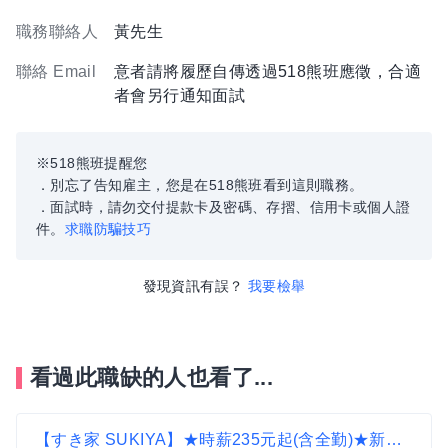
職務聯絡人
黃先生
聯絡 Email
意者請將履歷自傳透過518熊班應徵，合適
者會另行通知面試
※518熊班提醒您
．別忘了告知雇主，您是在518熊班看到這則職務。
．面試時，請勿交付提款卡及密碼、存摺、信用卡或個人證
件。
求職防騙技巧
發現資訊有誤？
我要檢舉
看過此職缺的人也看了...
【すき家 SUKIYA】★時薪235元起(含全勤)★新竹關新店