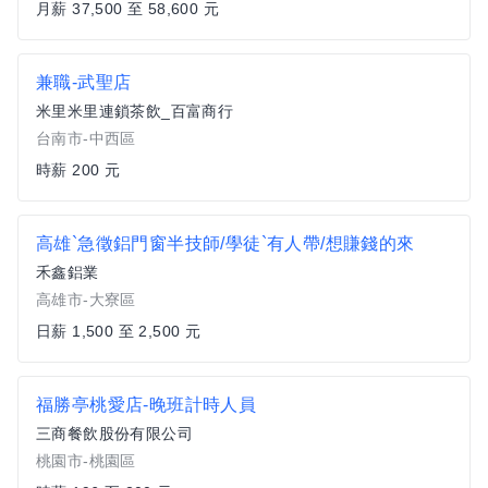
月薪 37,500 至 58,600 元
兼職-武聖店
米里米里連鎖茶飲_百富商行
台南市-中西區
時薪 200 元
高雄`急徵鋁門窗半技師/學徒`有人帶/想賺錢的來
禾鑫鋁業
高雄市-大寮區
日薪 1,500 至 2,500 元
福勝亭桃愛店-晚班計時人員
三商餐飲股份有限公司
桃園市-桃園區