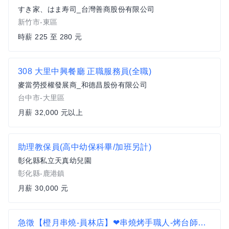
すき家、はま寿司_台灣善商股份有限公司
新竹市-東區
時薪 225 至 280 元
308 大里中興餐廳 正職服務員(全職)
麥當勞授權發展商_和德昌股份有限公司
台中市-大里區
月薪 32,000 元以上
助理教保員(高中幼保科畢/加班另計)
彰化縣私立天真幼兒園
彰化縣-鹿港鎮
月薪 30,000 元
急徵【橙月串燒-員林店】❤串燒烤手職人-烤台師傅❤需有3年以上燒烤經驗/必備餐飲證照/一頭班