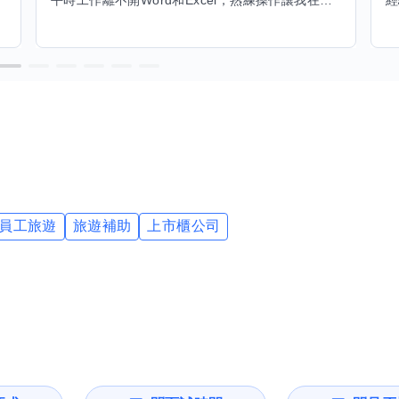
平時工作離不開Word和Excel，熟練操作讓我在文件整理和數據處理上都得心應手，還能用倉頡輸入法快速打字。近期想挑戰英文學習，希望能透過交換技能一起進步！如果你英文流利，需要中文或電腦技巧輔助，歡迎找我搭檔，咱們一起歡樂學習，互相激勵，成為彼此的學習小夥伴！
員工旅遊
旅遊補助
上市櫃公司