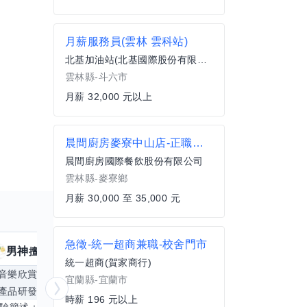
月薪服務員(雲林 雲科站)
北基加油站(北基國際股份有限公司)
雲林縣-斗六市
月薪 32,000 元以上
晨間廚房麥寮中山店-正職人員 35K
晨間廚房國際餐飲股份有限公司
雲林縣-麥寮鄉
月薪 30,000 至 35,000 元
急徵-統一超商兼職-校舍門市
男神
核音
擅長
39
個技能
擅
統一超商(賀家商行)
音樂欣賞
顧問服務
遊戲設計
腳本編寫
宜蘭縣-宜蘭市
產品研發
跨部門協作
更多
電腦應用相
時薪 196 元以上