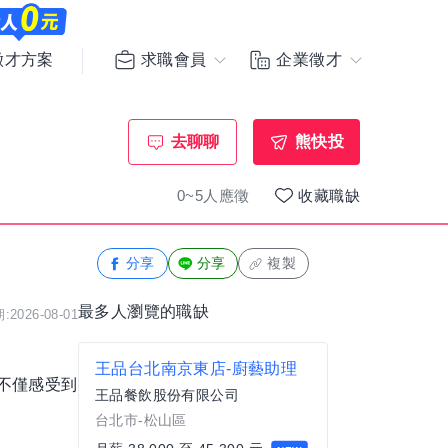
求職會員
企業徵才
徵才方案
去聊聊
熊快投
0~5人應徵
收藏職缺
分享
分享
複製
最多人瀏覽的職缺
2026-08-01
王品台北南京東店-廚藝助理
不僅感受到
王品餐飲股份有限公司
台北市-松山區