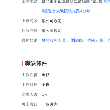
上班地點
台北市中正區黎明里衡陽路7號2樓
#捷運台大醫院站走路4分鐘
上班時段
依公司規定
休假制度
依公司規定
職務類別
餐飲服務人員
、調酒師／吧檯人員
、
職缺條件
工作性質
全職
工作經驗
不拘
需求人數
1人
可上班日
一個月內