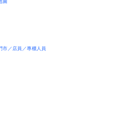
地圖
門市／店員／專櫃人員