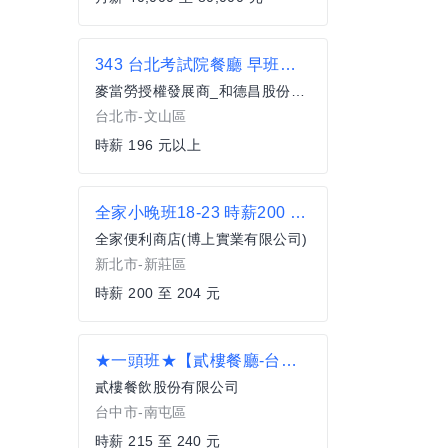
343 台北考試院餐廳 早班服務員(兼職)
麥當勞授權發展商_和德昌股份有限公司
台北市-文山區
時薪 196 元以上
全家小晚班18-23 時薪200 新莊中環
全家便利商店(博上實業有限公司)
新北市-新莊區
時薪 200 至 204 元
★一頭班★【貳樓餐廳-台中公益店】內場兼職_空班津貼另計
貳樓餐飲股份有限公司
台中市-南屯區
時薪 215 至 240 元