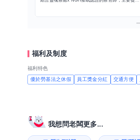
結合靈魂療癒x NGH催眠認證的療育師，主要提供潛意識探索和靈魂導向的催眠療育。你會全程100%清醒跟我對話。
福利及制度
福利特色
優於勞基法之休假
員工獎金分紅
交通方便
我想問老闆更多...