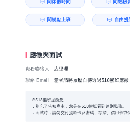
問休假時間
問經驗
問幾點上班
自由提問
應徵與面試
職務聯絡人
店經理
聯絡 Email
意者請將履歷自傳透過518熊班應
※518熊班提醒您
．別忘了告知雇主，您是在518熊班看到這則職務。
．面試時，請勿交付提款卡及密碼、存摺、信用卡或