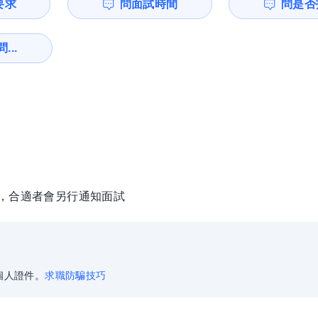
要求
問面試時間
問是否
...
徵，合適者會另行通知面試
個人證件。
求職防騙技巧