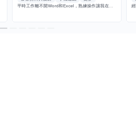
平時工作離不開Word和Excel，熟練操作讓我在文件整理和數據處理上都得心應手，還能用倉頡輸入法快速打字。近期想挑戰英文學習，希望能透過交換技能一起進步！如果你英文流利，需要中文或電腦技巧輔助，歡迎找我搭檔，咱們一起歡樂學習，互相激勵，成為彼此的學習小夥伴！