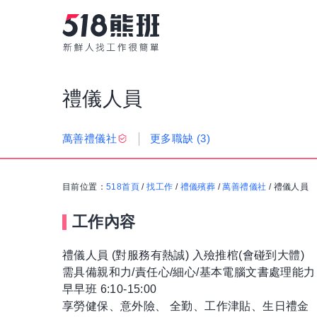
禮儀人員
更多職缺
(3)
萬善禮儀社
目前位置：
518首頁
/
找工作
/
禮儀殯葬
/
萬善禮儀社
/
禮儀人員
工作內容
禮儀人員 (對服務有熱誠) 入殮推棺(會碰到大體)
需具備親和力/責任心/細心/基本電腦文書處理能力
早早班 6:10-15:00
享勞健保、意外險、 全勤、工作津貼、生日禮金