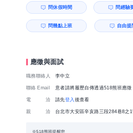
問休假時間
問經驗
問幾點上班
自由提問
應徵與面試
職務聯絡人
李中立
聯絡 Email
意者請將履歷自傳透過518熊班應
電 洽
請先
登入
後查看
親 洽
台北市大安區辛亥路三段284巷8之
※518熊班提醒您