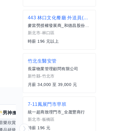
443 林口文化餐廳 外送員(兼職)
麥當勞授權發展商_和德昌股份有限公司
新北市-林口區
時薪 196 元以上
竹北生醫安管
長霖物業管理顧問有限公司
新竹縣-竹北市
月薪 34,000 至 39,000 元
7-11鳳展門市早班
統一超商致理門市_全晟豐商行
男神
核音
擅長
39
個技能
擅
新北市-板橋區
音樂欣賞
顧問服務
遊戲設計
腳本編寫
時薪 196 元
產品研發
跨部門協作
更多
電腦應用相