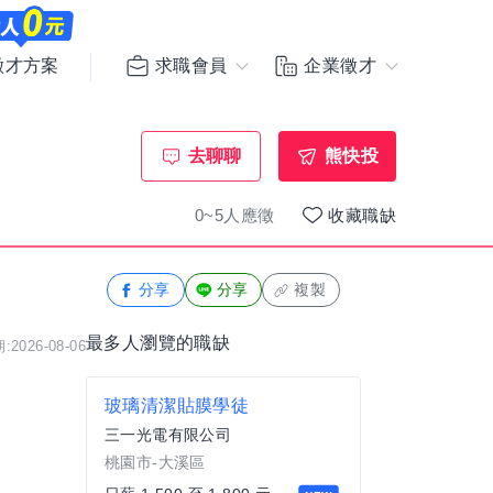
求職會員
企業徵才
徵才方案
去聊聊
熊快投
0~5人應徵
收藏職缺
分享
分享
複製
最多人瀏覽的職缺
2026-08-06
玻璃清潔貼膜學徒
三一光電有限公司
桃園市-大溪區