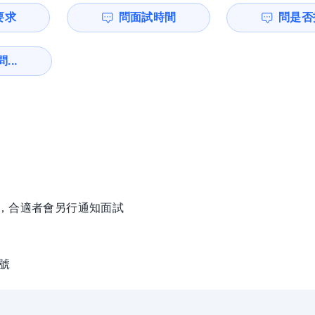
要求
問面試時間
問是否
...
徵，合適者會另行通知面試
1號