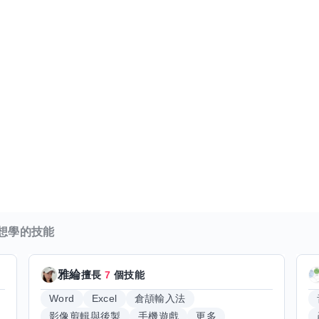
想學的技能
雅綸
擅長
7
個技能
Word
Excel
倉頡輸入法
影像剪輯與後製
手機遊戲
更多