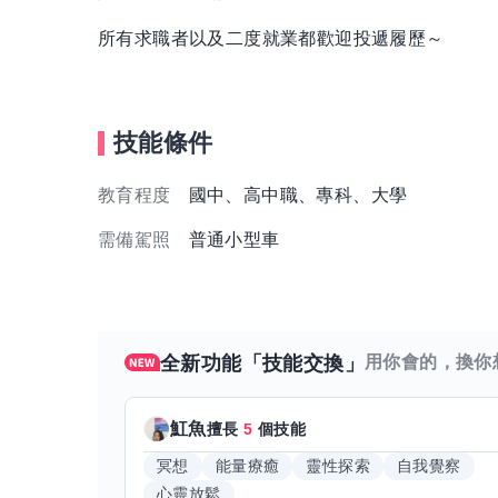
所有求職者以及二度就業都歡迎投遞履歷～
技能條件
教育程度
國中、高中職、專科、大學
需備駕照
普通小型車
全新功能「技能交換」
用你會的，換你
魟魚
擅長
5
個技能
冥想
能量療癒
靈性探索
自我覺察
心靈放鬆