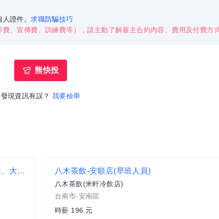
個人證件。
求職防騙技巧
影費、宣傳費、訓練費等），請主動了解雇主合約內容、費用及付費方
熊快投
發現資訊有誤？
我要檢舉
【湯蒸火鍋-台東店】內場儲備幹部 (領班、主任、大廚)
八木茶飲-安順店(早班人員)
八木茶飲(米軒冷飲店)
台南市-安南區
時薪 196 元