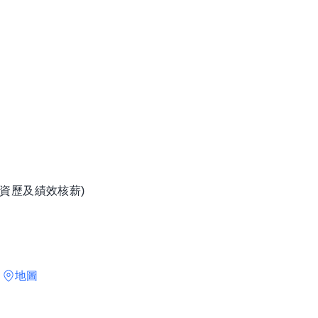
資歷及績效核薪)
號
地圖