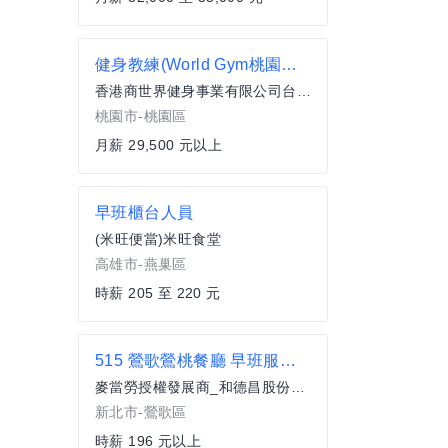
健身教練(World Gym桃園國強店)
香港商世界健身事業有限公司台灣分公司
桃園市-桃園區
月薪 29,500 元以上
早班櫃台人員
(米旺便當)米旺食堂
高雄市-燕巢區
時薪 205 至 220 元
515 鶯歌鶯桃餐廳 早班服務員(兼職)
麥當勞授權發展商_和德昌股份有限公司
新北市-鶯歌區
時薪 196 元以上