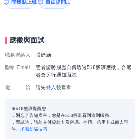
問幾點上班
自由提問...
應徵與面試
職務聯絡人
張妤涵
聯絡 Email
意者請將履歷自傳透過518熊班應徵，合適
者會另行通知面試
電 洽
請先
登入
後查看
※518熊班提醒您
．別忘了告知雇主，您是在518熊班看到這則職務。
．面試時，請勿交付提款卡及密碼、存摺、信用卡或個人證
件。
求職防騙技巧