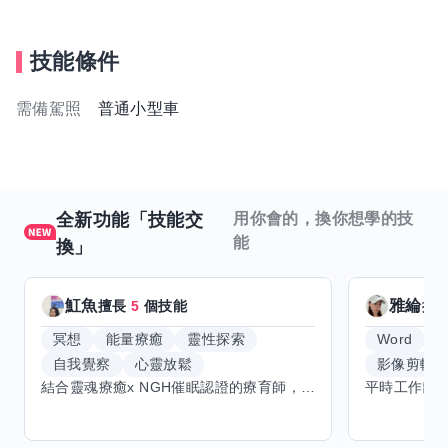
技能條件
需備駕照
普通小型車
全新功能「技能交
用你會的，換你想學的技
能
換」
魟魚
雅綸
擅長
5
個技能
擅
冥想
能量療癒
靈性探索
Word
E
自我覺察
心靈放鬆
影像剪輯
結合靈魂療癒x NGH催眠認證的療育師，主要提供潛意識探索和靈魂導向的催眠療育。你會全程100%清醒跟我對話。