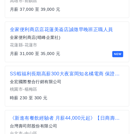
高雄市-前鎮區
月薪 37,000 至 39,000 元
全家便利商店店花蓮美崙店誠徵早晚班正職人員
全家便利商店(晴峰企業社)
花蓮縣-花蓮市
月薪 31,000 至 35,000 元
NEW
SS蝦福利長期高薪300大夜富岡知名橘電商 保證有班 楊梅 富岡 湖口 楊梅和平路
全宏國際整合行銷有限公司
桃園市-楊梅區
時薪 230 至 300 元
《新進有餐飲經驗者 月薪44,000元起》【日商壽司郎】台北民權建國店-正職人員★歡迎二度就業★
台灣壽司郎股份有限公司
台北市-中山區