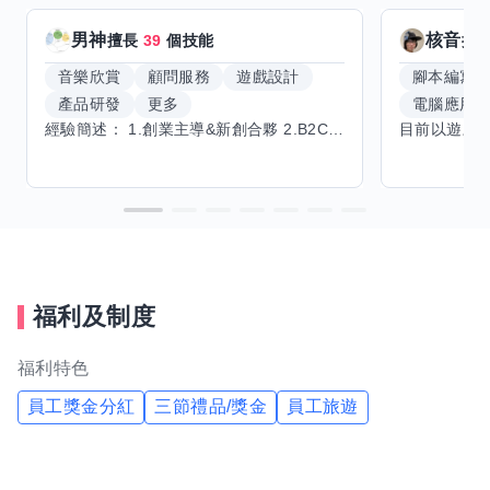
男神
核音
擅長
39
個技能
擅
音樂欣賞
顧問服務
遊戲設計
腳本編寫
產品研發
更多
電腦應用
經驗簡述： 1.創業主導&新創合夥 2.B2C產品開發運營一條龍 3.AI應用開發與量化研究新創 標籤話題都可以聊，開放交流 找尋共同創業機會，亦歡迎新創收編
福利及制度
福利特色
員工獎金分紅
三節禮品/獎金
員工旅遊