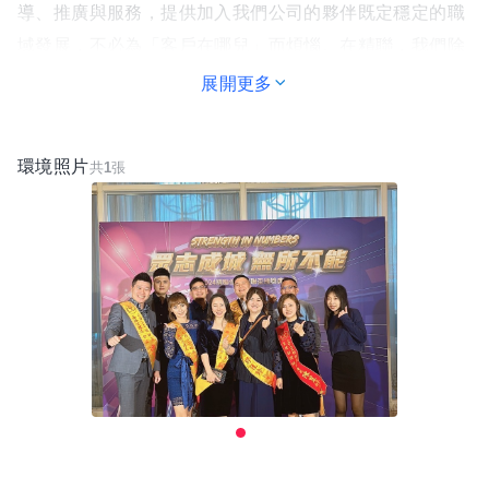
導、推廣與服務，提供加入我們公司的夥伴既定穩定的職
域發展，不必為「客戶在哪兒」而煩惱。在精聯，我們除
了擁有專屬穩定的市場提供夥伴們明確的方向，我們還
展開更多
有，擁有完善公平制度讓夥伴們逐夢踏實；擁有完整全面
的教育訓練系統讓夥伴們精進成長；擁有精心籌劃的表揚
環境照片
共
1
張
活動讓夥伴們倍感尊榮；擁有超越規格海外旅遊讓夥伴們
享受成果；擁有緊密合作的保險公司提供夥伴們最佳商
品；擁有不分彼此的工好團隊讓夥伴們安心無慮。
經營理念
「誠信、專業丶負責」的企業精神與經營理念一、真誠的
關懷所有夥伴與保戶
二、全方位的專業保險財務規劃三丶創新的理念與前瞻的
視野 四丶質優貼心的滿意服務