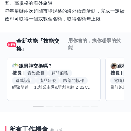
五、高規格的海外旅遊
每年舉辦兩次超國市場規格的海外旅遊活動，完成一定績
效即可取得一個或數個名額，取得名額無上限
全新功能「技能交
用你會的，換你想學的技
能
換」
跟
男神
交換嗎？
跟
核
擅長
擅長
音樂欣賞
顧問服務
腳
遊戲設計
產品研發
跨部門協作
電腦應用
經驗簡述： 1.創業主導&新創合夥 2.B2C產品開發運營一條龍 3.AI應用開發與量化研究新創 標籤話題都可以聊，開放交流 找尋共同創業機會，亦歡迎新創收編
所有工作機會
共 3 筆