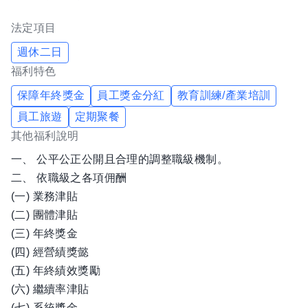
法定項目
週休二日
福利特色
保障年終獎金
員工獎金分紅
教育訓練/產業培訓
員工旅遊
定期聚餐
其他福利說明
一、 公平公正公開且合理的調整職級機制。
二、 依職級之各項佣酬
(一) 業務津貼
(二) 團體津貼
(三) 年終獎金
(四) 經營績獎懿
(五) 年終績效獎勵
(六) 繼續率津貼
(七) 系統獎金