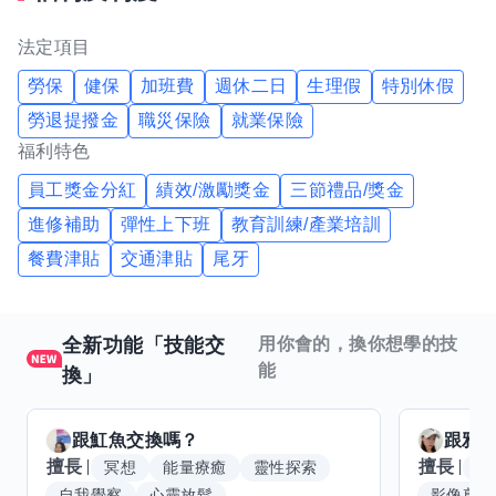
法定項目
勞保
健保
加班費
週休二日
生理假
特別休假
勞退提撥金
職災保險
就業保險
福利特色
員工獎金分紅
績效/激勵獎金
三節禮品/獎金
進修補助
彈性上下班
教育訓練/產業培訓
餐費津貼
交通津貼
尾牙
全新功能「技能交
用你會的，換你想學的技
能
換」
跟
魟魚
交換嗎？
跟
雅
擅長
擅長
冥想
能量療癒
靈性探索
W
自我覺察
心靈放鬆
影像剪輯