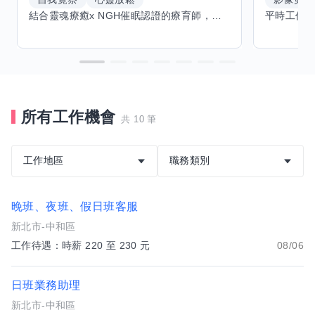
結合靈魂療癒x NGH催眠認證的療育師，主要提供潛意識探索和靈魂導向的催眠療育。你會全程100%清醒跟我對話。
所有工作機會
共 10 筆
工作地區
職務類別
晚班、夜班、假日班客服
新北市-中和區
工作待遇：時薪 220 至 230 元
08/06
日班業務助理
新北市-中和區