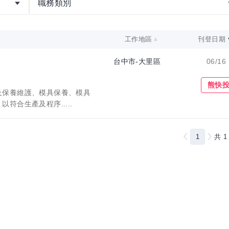
職務類別
工作地區
刊登日期
台中市-大里區
06/16
收藏職缺
熊快
及保養維護、模具保養、模具
符合生產及程序.....
1
共
1