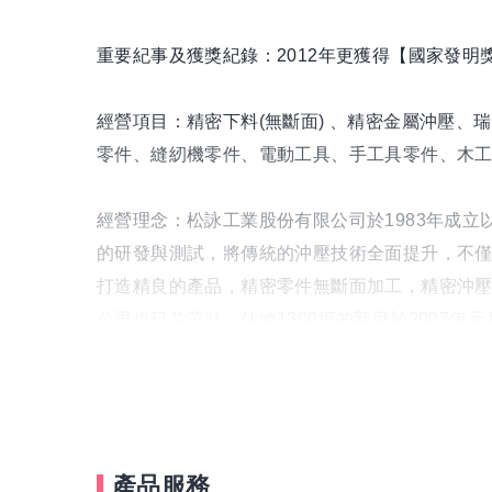
重要紀事及獲獎紀錄：2012年更獲得【國家發明
經營項目：精密下料(無斷面) 、精密金屬沖壓
零件、縫紉機零件、電動工具、手工具零件、木
經營理念：松詠工業股份有限公司於1983年成
的研發與測試，將傳統的沖壓技術全面提升，不
打造精良的產品，精密零件無斷面加工，精密沖壓
公司也日益茁壯，佔地1300坪的新廠於2007
永續經營的決心，更為我們的客戶提供最完善最
近年來，我們的研發團隊以專業的技術開發【多
全球市場的熱愛，2012年更獲得【國家發明獎
產品服務
的產品。