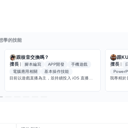
想學的技能
跟
核音
交換嗎？
跟
K
擅長
擅長
腳本編寫
APP開發
手機遊戲
電腦應用相關
基本操作技能
PowerP
目前以遊戲直播為主，並持續投入 iOS 直播推流應用開發。對直播技術、影音串流、AI 應用、內容創作與產品設計有濃厚興趣，平時透過實作累積開發經驗，也持續學習 Godot 遊戲開發、影音剪輯、音樂創作與編曲等相關技術。 希望透過技能交換認識不同背景的夥伴，一起交流開發經驗、Side Project、AI 工作流程、內容創作與職涯發展。如果你也對程式開發、直播技術、設計、美術、Cosplay、造型、化妝、攝影、影音製作、音樂創作等領域有興趣，都很歡迎交流，彼此分享經驗、互相學習，一起成長。