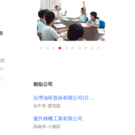
機
持續
戶
詠
相似公司
我們
台灣油研股份有限公司(日商)
台中市-西屯區
及
優升精機工業有限公司
價值
高雄市-小港區