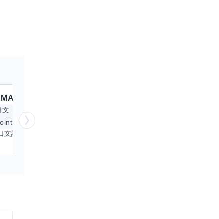
UMA
交換嗎？
跟
Anitta
交換嗎？
擅長
日文
Excel
Word
英文
手繪
oint
電腦繪圖
我專精於日文語言及文書處理軟體，尤其擅長Excel與Word的高效運用，具備穩健的專業技能。近期希望拓展英文溝通能力，進而深入遊戲設計與動畫製作領域。期盼透過技能交流，共同成長，彼此激盪出創新思維，提升專業價值。若您在相關領域有心得，樂於互惠分享，誠摯邀請一同探索更多可能。