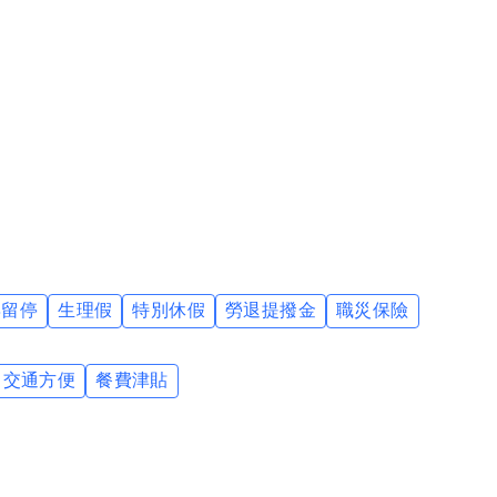
境，產能突破再研發”的理念，不但通過了ISO9001：2008
，以世界先進的技術及在地的低廉成本，熱切追求客戶全面滿意
永續經營、不斷茁壯的共同目標。
嬰留停
生理假
特別休假
勞退提撥金
職災保險
交通方便
餐費津貼