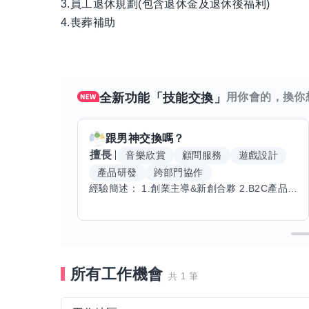
3.員工退休規劃(包含退休金及退休後福利)
4.喪葬補助
全新功能「技能交換」
用你會的，換你
跟
男神
交換嗎？
擅長
音樂欣賞
顧問服務
遊戲設計
產品研發
跨部門協作
經驗簡述： 1.創業主導&新創合夥 2.B2C產品開發運營一條龍 3.AI應用開發與量化研究新創 標籤話題都可以聊，開放交流 找尋共同創業機會，亦歡迎新創收編
所有工作機會
共 1 筆