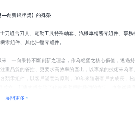
獎―創新銀牌獎】的殊榮
、瑞士刀組合刀具、電動工具特殊軸套、汽機車精密零組件、事務
工機零組件、其他沖壓零組件。
立以來，一向秉持不斷創新之理念，作為經營之核心價值，透過
僅注重品質的管控、更要求高效率的產出，以專業的技術來為客
各類零組件，以客戶滿意為原則，30年來隨著客戶的成長，松
年元月成立，新廠的成立除了代表著客戶對我們的肯定，也象徵著
快速的服務。
展開更多
功能六合一裝訂機】，且延伸開發各樣式釘槍產品，均獲得專利
―創新銀牌獎】的殊榮，我們的專業團隊將會不斷研發創新、有