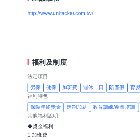
http://www.unitacker.com.tw/
在激烈競爭的市場環境中，我們將貫徹“技術提升無止
認證，且不斷的研發設計、創造突破、激發潛力
集中全力創造附加價值，達成與各戶共享共榮、
福利及制度
法定項目
勞保
健保
加班費
週休二日
陪產假
育
福利特色
保障年終獎金
定期加薪
教育訓練/產業培訓
其他福利說明
◆獎金福利
1.加班費