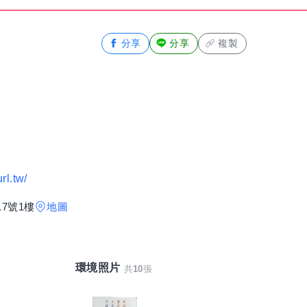
分享
分享
複製
rl.tw/
7號1樓
地圖
環境照片
共
10
張