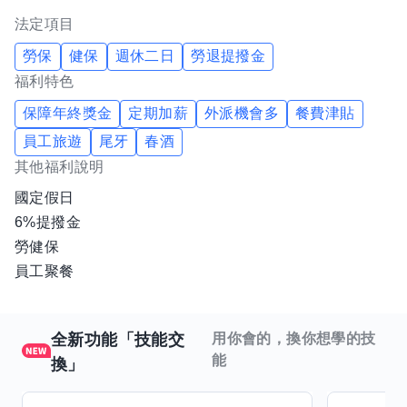
法定項目
勞保
健保
週休二日
勞退提撥金
福利特色
保障年終獎金
定期加薪
外派機會多
餐費津貼
員工旅遊
尾牙
春酒
其他福利說明
國定假日
6%提撥金
勞健保
員工聚餐
全新功能「技能交
用你會的，換你想學的技
能
換」