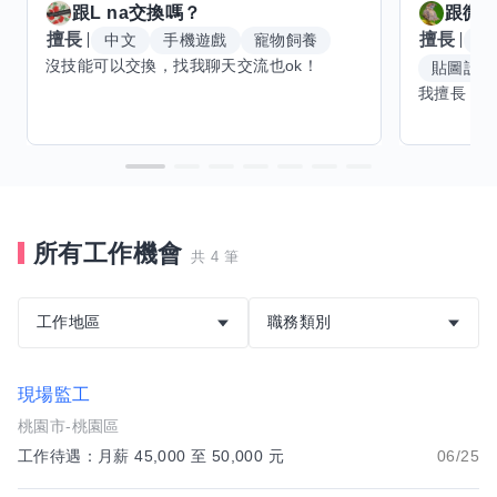
跟
L na
交換嗎？
跟
微笑
擅長
擅長
中文
手機遊戲
寵物飼養
平
沒技能可以交換，找我聊天交流也ok！
貼圖設計
所有工作機會
共 4 筆
工作地區
職務類別
現場監工
桃園市-桃園區
工作待遇：月薪 45,000 至 50,000 元
06/25