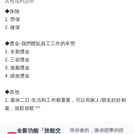
如果你熱愛茶葉文化，渴望在創新與傳統交融的產業中發
其他福利說明
光發熱，
◆保險
歡迎加入我們的行列！一起讓更多人愛上茶的美好生活。
1. 勞保
2. 健保
◆獎金-我們體貼員工工作的辛勞
當然本公司也相當重視及感謝所有同仁的付出。
1. 全勤獎金
誠摯 歡迎您加入我們的行列
2. 三節獎金
3. 激勵獎金
4. 績效獎金
◆其他
1. 週休二日-生活和工作都重要，可以和家人/朋友好好相
處，放鬆放鬆 ^^
全新功能「技能交
用你會的，換你想學的技