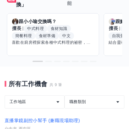
能
換」
跟
小小瑜
交換嗎？
跟
魟
擅長
擅長
中式料理
食材知識
冥
簡餐料理
食材準備
中文
自我覺察
喜歡在廚房裡探索各種中式料理的祕密，也對食材的挑選和搭配充滿熱情。平常生活裡，簡餐料理是我的拿手好戲，讓人輕鬆又滿足。最近開始對手繪、攝影和影片剪輯有濃厚興趣，想找伙伴一起學習交換技能，互相激盪創意！希望能和你一起開心成長，分享不只是技術，更是快樂和靈感的碰撞。
所有工作機會
共 9 筆
工作地區
職務類別
直播掌鏡副控小幫手 (兼職現場助理)
台中市-西屯區