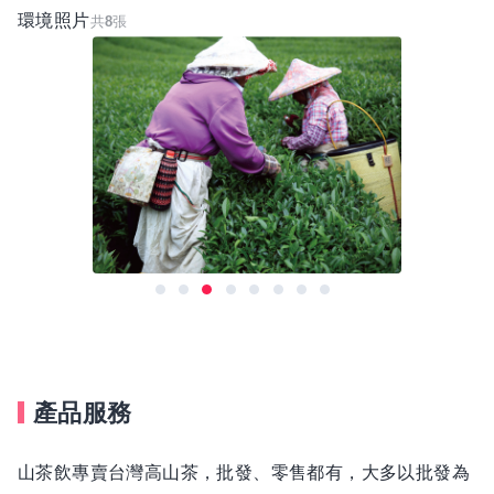
環境照片
共
8
張
為什麼選擇加入我們？
? 創新與傳統並行，開創無限可能
在我們這裡，你會接觸到茶葉產業最前沿的數位行銷與電
商運營，也會了解最純粹的茶文化，獲得全方位的產業視
野。
? 重視人才培養，提供成長機會
我們相信，每位夥伴都是公司的核心資產。我們提供多元
學習與成長機會，助你成為專業領域中的佼佼者。
產品服務
? 溫馨且充滿活力的工作氛圍
我們是一個充滿創意與支持的團隊，氣氛輕鬆、合作無
山茶飲專賣台灣高山茶，批發、零售都有，大多以批發為
間。在這裡，你會與一群熱愛茶文化、熱衷創新的夥伴一