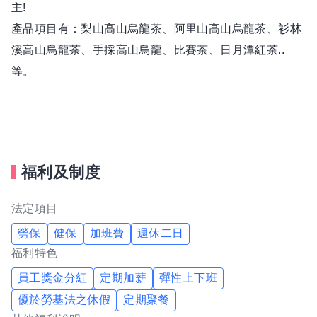
主!
起實現夢想。
產品項目有：梨山高山烏龍茶、阿里山高山烏龍茶、衫林
溪高山烏龍茶、手採高山烏龍、比賽茶、日月潭紅茶..
? 打造國際視野，擴展品牌影響力
等。
我們不僅深耕本地市場，也積極拓展國際市場，讓世界看
見來自我們品牌的好茶。
我們的價值觀
• 品質至上：我們對每一片茶葉負責，確保最高標準的品
福利及制度
質與口感。
法定項目
• 創新精神：不拘泥於傳統，積極探索茶葉的更多可能
性。
勞保
健保
加班費
週休二日
福利特色
• 顧客導向：以客戶的需求為核心，提供最貼心的服務與
體驗。
員工獎金分紅
定期加薪
彈性上下班
優於勞基法之休假
定期聚餐