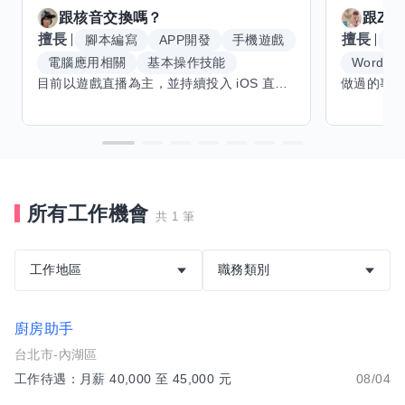
跟
核音
交換嗎？
跟
Zoe
擅長
擅長
腳本編寫
APP開發
手機遊戲
麵
電腦應用相關
基本操作技能
Word
目前以遊戲直播為主，並持續投入 iOS 直播推流應用開發。對直播技術、影音串流、AI 應用、內容創作與產品設計有濃厚興趣，平時透過實作累積開發經驗，也持續學習 Godot 遊戲開發、影音剪輯、音樂創作與編曲等相關技術。 希望透過技能交換認識不同背景的夥伴，一起交流開發經驗、Side Project、AI 工作流程、內容創作與職涯發展。如果你也對程式開發、直播技術、設計、美術、Cosplay、造型、化妝、攝影、影音製作、音樂創作等領域有興趣，都很歡迎交流，彼此分享經驗、互相學習，一起成長。
所有工作機會
共 1 筆
工作地區
職務類別
廚房助手
台北市-內湖區
工作待遇：月薪 40,000 至 45,000 元
08/04