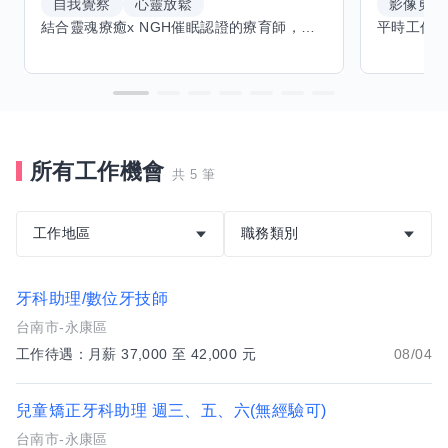
自我覺察
心靈放鬆
影像剪輯
結合靈魂療癒x NGH催眠認證的療育師，主要提供潛意識探索和靈魂導向的催眠療育。你會全程100%清醒跟我對話。
所有工作機會
共 5 筆
工作地區
職務類別
牙科助理/數位牙技師
台南市-永康區
工作待遇：月薪 37,000 至 42,000 元
08/04
兒童矯正牙科助理 週三、五、六(無經驗可)
台南市-永康區