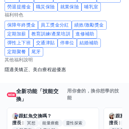
勞退提撥金
職災保險
就業保險
哺乳室
福利特色
保障年終獎金
員工獎金分紅
績效/激勵獎金
定期加薪
教育訓練/產業培訓
進修補助
彈性上下班
交通津貼
停車位
結婚補助
定期聚餐
尾牙
其他福利說明
隱適美矯正、美白療程超優惠
全新功能「技能交
用你會的，換你想學的技
能
換」
跟
魟魚
交換嗎？
跟
雅
擅長
擅長
冥想
能量療癒
靈性探索
W