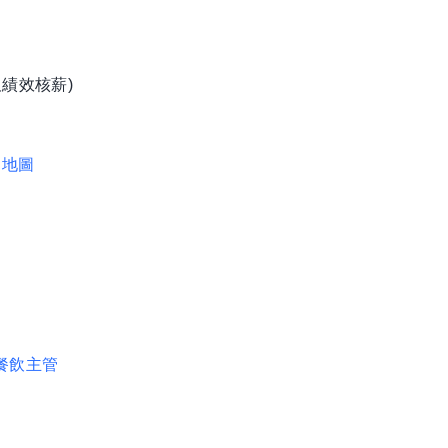
績效核薪)
地圖
餐飲主管