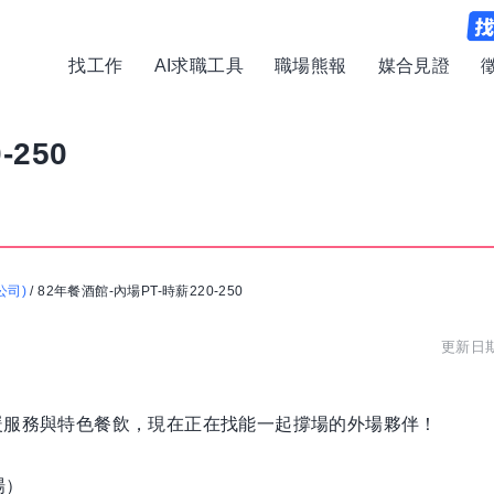
找工作
AI求職工具
職場熊報
媒合見證
-250
公司)
/
82年餐酒館-內場PT-時薪220-250
更新日期:
暖服務與特色餐飲，現在正在找能一起撐場的外場夥伴！
場）