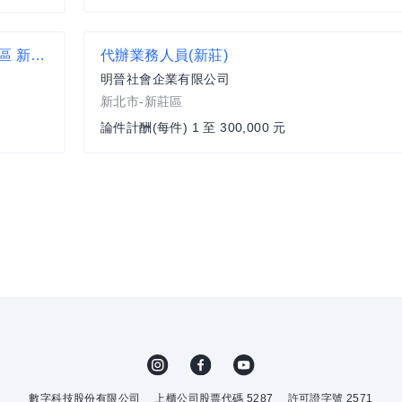
(全家)早班 薪資41000元 正職人員 樹林區 板橋區 新莊區 便利商店 超商 非7-11 非統一 迴龍捷運站 中正路
代辦業務人員(新莊)
明晉社會企業有限公司
新北市-新莊區
論件計酬(每件) 1 至 300,000 元
數字科技股份有限公司
上櫃公司股票代碼 5287
許可證字號 2571