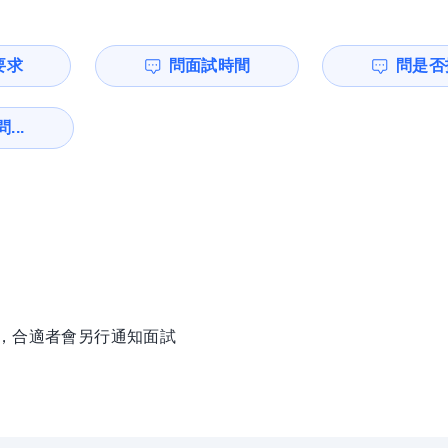
要求
問面試時間
問是否
...
徵，合適者會另行通知面試