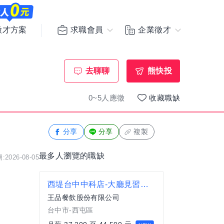
求職會員
企業徵才
徵才方案
去聊聊
熊快投
0~5人應徵
收藏職缺
分享
分享
複製
最多人瀏覽的職缺
2026-08-05
西堤台中中科店-大廳見習襄理
王品餐飲股份有限公司
台中市-西屯區