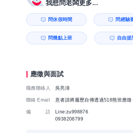
我想問老闆更多...
問休假時間
問經驗
問幾點上班
自由提問
應徵與面試
職務聯絡人
吳亮漳
聯絡 Email
意者請將履歷自傳透過518熊班應
備 註
Line:zu998876
0938208799