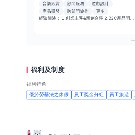
音樂欣賞
顧問服務
遊戲設計
產品研發
跨部門協作
更多
經驗簡述： 1.創業主導&新創合夥 2.B2C產品開發運營一條龍 3.AI應用開發與量化研究新創 標籤話題都可以聊，開放交流 找尋共同創業機會，亦歡迎新創收編
福利及制度
福利特色
優於勞基法之休假
員工獎金分紅
員工旅遊