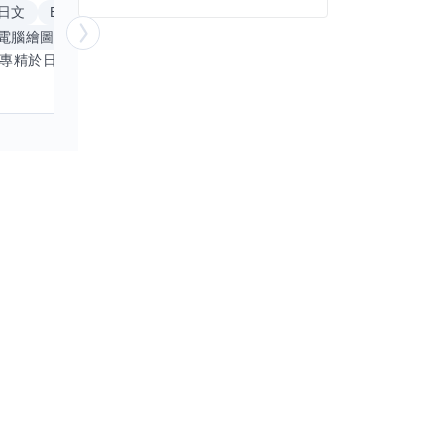
日文
Excel
Word
PowerPoint
英文
手
電腦繪圖
手繪
影像剪輯與後製
更多
我專精於日文語言及文書處理軟體，尤其擅長Excel與Word的高效運用，具備穩健的專業技能。近期希望拓展英文溝通能力，進而深入遊戲設計與動畫製作領域。期盼透過技能交流，共同成長，彼此激盪出創新思維，提升專業價值。若您在相關領域有心得，樂於互惠分享，誠摯邀請一同探索更多可能。