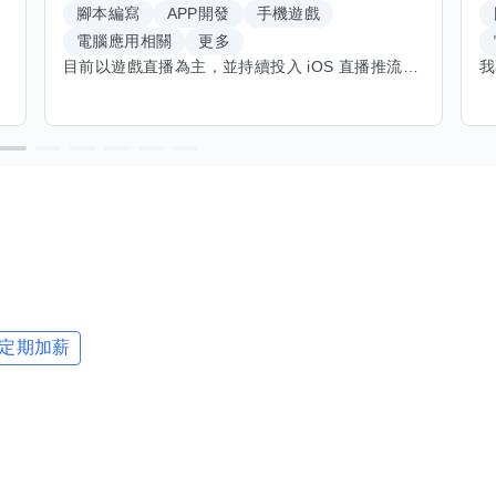
腳本編寫
APP開發
手機遊戲
電腦應用相關
更多
目前以遊戲直播為主，並持續投入 iOS 直播推流應用開發。對直播技術、影音串流、AI 應用、內容創作與產品設計有濃厚興趣，平時透過實作累積開發經驗，也持續學習 Godot 遊戲開發、影音剪輯、音樂創作與編曲等相關技術。 希望透過技能交換認識不同背景的夥伴，一起交流開發經驗、Side Project、AI 工作流程、內容創作與職涯發展。如果你也對程式開發、直播技術、設計、美術、Cosplay、造型、化妝、攝影、影音製作、音樂創作等領域有興趣，都很歡迎交流，彼此分享經驗、互相學習，一起成長。
定期加薪