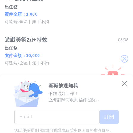
出任務
案件金額：
1,000
可遠端-全區
無
不拘
遊戲美術2d+特效
08/08
出任務
案件金額：
10,000
關
可遠端-全區
無
不拘
閉
【すき家 SUKIYA】★月薪41,000元★ 台中太平店 儲備幹部
08/07
新職缺通知我
すき家、はま寿司_台灣善商股份有限公司
不錯過好工作！
月薪 41,000 元以上
立即訂閱可收到信件提醒～
台中市-太平區
經歷不拘
學歷大學
7天內回覆
優於勞基法之休假
保障年終獎金
交通方便
訂閱
(太平)TOP頂尖租賃管理團隊台中最強不動產房仲包租代管代租專員
08/07
送出即接受並同意遵守此
隱私政策
中個人資料所有條款。
工作訊息不漏接
立即下載