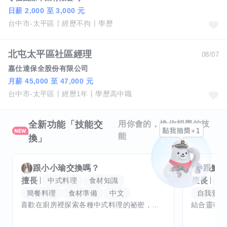
日薪 2,000 至 3,000 元
台中市-太平區
經歷不拘
學歷
北屯太平區社區經理
08/07
嘉仕達保全股份有限公司
月薪 45,000 至 47,000 元
台中市-太平區
經歷1年
學歷高中職
全新功能「技能交
用你會的，換你想學的技
能
換」
跟
小小瑜
交換嗎？
跟
魟
擅長
擅長
中式料理
食材知識
冥
簡餐料理
食材準備
中文
自我覺察
喜歡在廚房裡探索各種中式料理的祕密，也對食材的挑選和搭配充滿熱情。平常生活裡，簡餐料理是我的拿手好戲，讓人輕鬆又滿足。最近開始對手繪、攝影和影片剪輯有濃厚興趣，想找伙伴一起學習交換技能，互相激盪創意！希望能和你一起開心成長，分享不只是技術，更是快樂和靈感的碰撞。