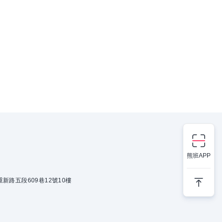
熊班APP
新路五段609巷12號10樓