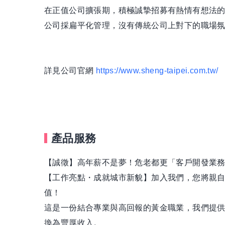
在正值公司擴張期，積極誠摯招募有熱情有想法
公司採扁平化管理，沒有傳統公司上對下的職場
詳見公司官網
https://www.sheng-taipei.com.tw/
產品服務
【誠徵】高年薪不是夢！危老都更「客戶開發業務專
【工作亮點・成就城市新貌】加入我們，您將親
值！
這是一份結合專業與高回報的黃金職業，我們提
換為豐厚收入。