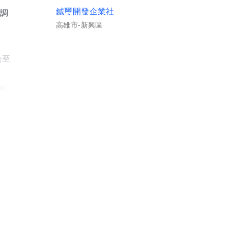
鋮璽開發企業社
場調
高雄市-新興區
合至
都