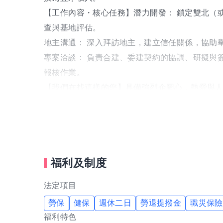
【工作內容・核心任務】潛力開發： 鎖定雙北（
查與基地評估。
地主溝通： 深入拜訪地主，建立信任關係，協助
專案洽談： 負責合建、委建契約的協調、研擬與
報核作業。
【我們在找這樣的您】具備強烈企圖心，熱愛與
更危老經驗者優先錄用。具 地政、建築、都計
樂於傾聽 樂於溝通解決 耐心從交談中
【專屬福利・挑戰高薪】有底薪，保障生活品質
業界頂規獎金： 提供極具競爭力的高額獎金制度
福利及制度
彈性工時： 採成果導向，讓您自由安排拜訪行程
專業培訓： 完整知識培訓，無經驗也能快速上手
法定項目
勞保
健保
週休二日
勞退提撥金
職災保險
福利特色