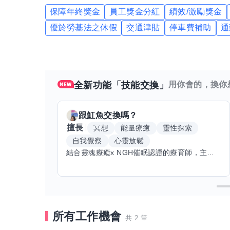
保障年終獎金
員工獎金分紅
績效/激勵獎金
優於勞基法之休假
交通津貼
停車費補助
通
全新功能「技能交換」
用你會的，換你
跟
魟魚
交換嗎？
擅長
冥想
能量療癒
靈性探索
自我覺察
心靈放鬆
結合靈魂療癒x NGH催眠認證的療育師，主要提供潛意識探索和靈魂導向的催眠療育。你會全程100%清醒跟我對話。
所有工作機會
共 2 筆