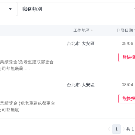
職務類別
工作地區
刊登日期
台北市-大安區
08/06
收藏職缺
熊快
]業績獎金{危老重建或都更合
都無底薪.....
台北市-大安區
08/04
收藏職缺
熊快
業績獎金 {危老重建或都更合
都無底.....
1
共
1