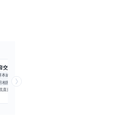
音
交換嗎？
跟
KUMA
交換嗎？
擅長
腳本編寫
APP開發
手機遊戲
日文
Excel
用相關
基本操作技能
PowerPoint
電腦繪
目前以遊戲直播為主，並持續投入 iOS 直播推流應用開發。對直播技術、影音串流、AI 應用、內容創作與產品設計有濃厚興趣，平時透過實作累積開發經驗，也持續學習 Godot 遊戲開發、影音剪輯、音樂創作與編曲等相關技術。 希望透過技能交換認識不同背景的夥伴，一起交流開發經驗、Side Project、AI 工作流程、內容創作與職涯發展。如果你也對程式開發、直播技術、設計、美術、Cosplay、造型、化妝、攝影、影音製作、音樂創作等領域有興趣，都很歡迎交流，彼此分享經驗、互相學習，一起成長。