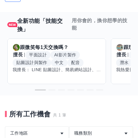
全新功能「技能交
用你會的，換你想學的技
能
換」
跟
微笑每1天
交換嗎？
跟
玟
擅長
擅長
平面設計
AI影片製作
W
貼圖設計與製作
中文
配音
潛水
我擅長： LINE 貼圖設計、簡易網站設計、影片剪輯、配音、AI 影片創作、音樂創作（原創歌曲／純音樂／配樂） 希望交換技能： ① 游泳（想學：自由式、蝶式） 已會基礎蛙式、仰式，但姿勢尚未標準，希望有人協助修正動作、提升效率。 ② 鋼琴（目前約巴哈初階程度） ③ 英文（程度約 B1～B2） 交換方式： 捷運可到處，部分技能可線上交換。
所有工作機會
共 1 筆
工作地區
職務類別