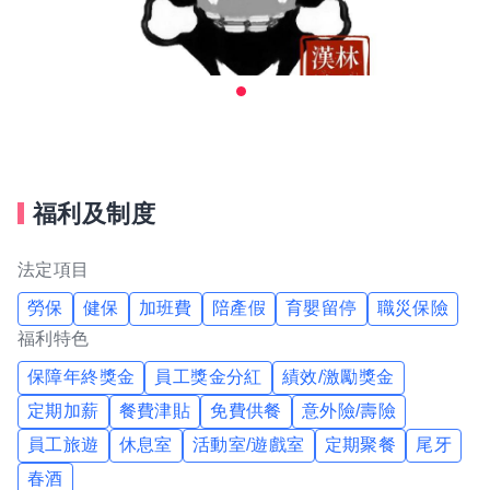
福利及制度
法定項目
勞保
健保
加班費
陪產假
育嬰留停
職災保險
福利特色
保障年終獎金
員工獎金分紅
績效/激勵獎金
定期加薪
餐費津貼
免費供餐
意外險/壽險
員工旅遊
休息室
活動室/遊戲室
定期聚餐
尾牙
春酒