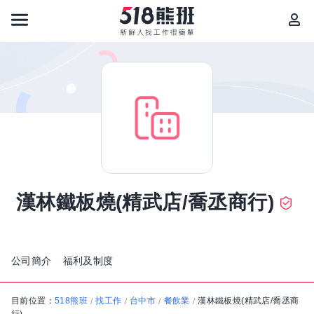
漢林鐵板燒(精武店/喬丞商行)
公司簡介
福利及制度
目前位置：
518熊班
找工作
台中市
餐飲業
漢林鐵板燒(精武店/喬丞商
/
/
/
/
行)