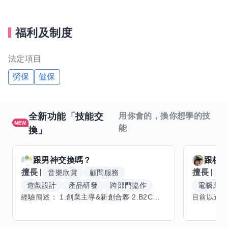
福利及制度
法定項目
勞保
健保
全新功能「技能交
用你會的，換你想學的技
能
換」
跟
男神
交換嗎？
跟
核
擅長
擅長
音樂欣賞
顧問服務
腳
遊戲設計
產品研發
跨部門協作
電腦應用
經驗簡述： 1.創業主導&新創合夥 2.B2C產品開發運營一條龍 3.AI應用開發與量化研究新創 標籤話題都可以聊，開放交流 找尋共同創業機會，亦歡迎新創收編