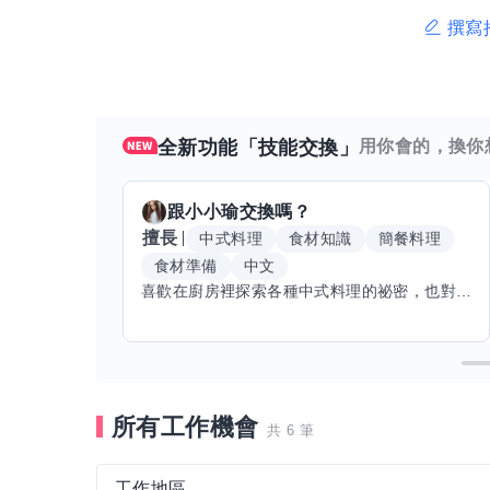
撰寫
全新功能「技能交換」
用你會的，換你
跟
小小瑜
交換嗎？
擅長
中式料理
食材知識
簡餐料理
食材準備
中文
喜歡在廚房裡探索各種中式料理的祕密，也對食材的挑選和搭配充滿熱情。平常生活裡，簡餐料理是我的拿手好戲，讓人輕鬆又滿足。最近開始對手繪、攝影和影片剪輯有濃厚興趣，想找伙伴一起學習交換技能，互相激盪創意！希望能和你一起開心成長，分享不只是技術，更是快樂和靈感的碰撞。
所有工作機會
共 6 筆
工作地區