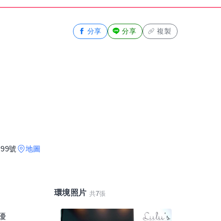
分享
分享
複製
99號
地圖
環境照片
共
7
張
優