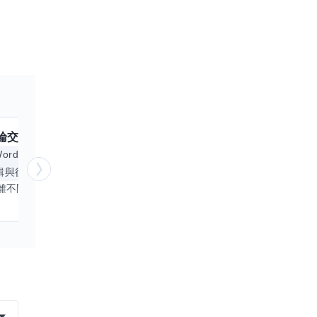
綸
交換嗎？
跟
小姵
交換嗎？
擅長
ord
Excel
倉頡輸入法
體重管理
身
輯與後製
手機遊戲
中文
創業
平時工作離不開Word和Excel，熟練操作讓我在文件整理和數據處理上都得心應手，還能用倉頡輸入法快速打字。近期想挑戰英文學習，希望能透過交換技能一起進步！如果你英文流利，需要中文或電腦技巧輔助，歡迎找我搭檔，咱們一起歡樂學習，互相激勵，成為彼此的學習小夥伴！