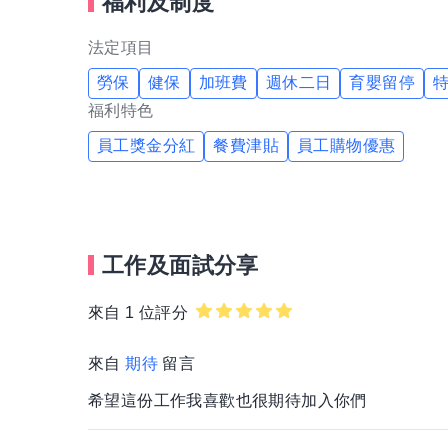
福利及制度
法定項目
勞保
健保
加班費
週休二日
育嬰留停
福利特色
員工獎金分紅
餐費津貼
員工購物優惠
工作及面試分享
來自 1 位評分
來自
期待
留言
希望這份工作我喜歡也很期待加入你們