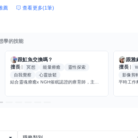
推薦
查看更多(1筆)
想學的技能
跟
魟魚
交換嗎？
跟
雅
擅長
擅長
冥想
能量療癒
靈性探索
W
自我覺察
心靈放鬆
影像剪
結合靈魂療癒x NGH催眠認證的療育師，主要提供潛意識探索和靈魂導向的催眠療育。你會全程100%清醒跟我對話。
職務類別