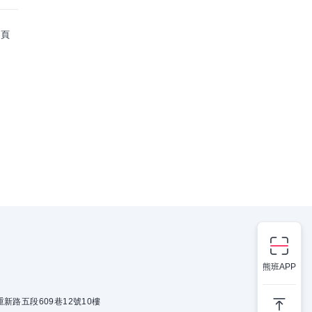
頁
熊班APP
新路五段609巷12號10樓