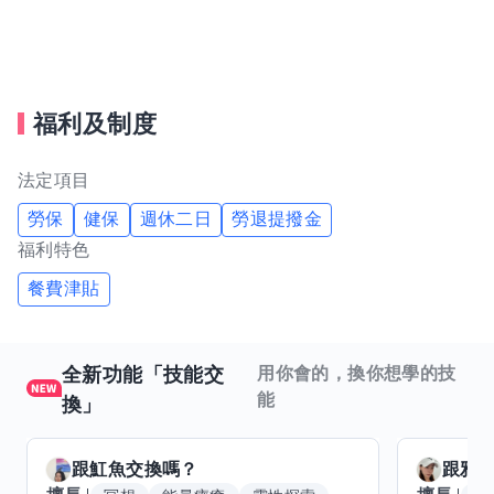
確保門市貨源充足。
5. **數位服務與會員制度**：建立會員制度與APP服務，
提供折扣、積分、外送、預訂等多元數位化功能。
福利及制度
法定項目
6. **合作與聯名**：與品牌或其他企業合作推出限定商品
或促銷活動，以吸引不同客群。
勞保
健保
週休二日
勞退提撥金
福利特色
7. **便利服務**：例如影印、掃描、快遞寄件、手機充
餐費津貼
值、票務服務等。
全新功能「技能交
用你會的，換你想學的技
能
換」
跟
魟魚
交換嗎？
跟
雅