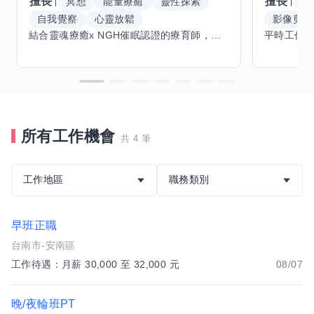
擅長
擅長
冥想
能量療癒
靈性探索
W
自我覺察
心靈放鬆
影像剪輯
結合靈魂療癒x NGH催眠認證的療育師，主要提供潛意識探索和靈魂導向的催眠療育。你會全程100%清醒跟我對話。
所有工作機會
共 4 筆
工作地區
職務類別
早班正職
台南市-安南區
工作待遇：月薪 30,000 至 32,000 元
08/07
晚/夜輪班PT