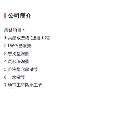
公司簡介
業務項目︰
1.高壓成型樁 (捷運工程)
2.LW低壓灌漿
3.懸濁型灌漿
4.馬歇管灌漿
5.溶液型化學灌漿
6.止水灌漿
7.地下工事防水工程