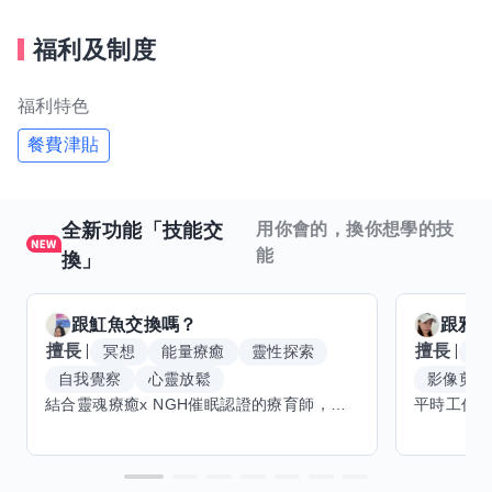
福利及制度
福利特色
餐費津貼
全新功能「技能交
用你會的，換你想學的技
能
換」
跟
魟魚
交換嗎？
跟
雅
擅長
擅長
冥想
能量療癒
靈性探索
W
自我覺察
心靈放鬆
影像剪輯
結合靈魂療癒x NGH催眠認證的療育師，主要提供潛意識探索和靈魂導向的催眠療育。你會全程100%清醒跟我對話。