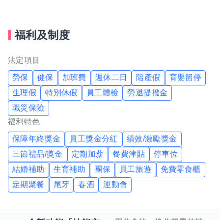
付出是會被看見的。 我們相信只要肯努力，成果不會辜負
福利及制度
你。
公司還在成長，每一位加入的人，都會影響我們的未來樣
法定項目
貌。
勞保
健保
加班費
週休二日
陪產假
育嬰留停
生理假
特別休假
員工體檢
勞退提撥金
如果你期待的不只是打卡上下班，而是成為被信任、被期
職災保險
待、能夠發揮的人，那這裡，就是你值得投資時間與熱情
福利特色
的地方。
保障年終獎金
員工獎金分紅
績效/激勵獎金
三節禮品/獎金
定期加薪
餐費津貼
停車位
結婚補助
生育補助
團保
員工旅遊
免費零食櫃
定期聚餐
尾牙
春酒
運動會