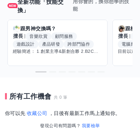
全新功能「技能交
用你會的，換你想學的技
能
換」
跟
男神
交換嗎？
跟
核
擅長
擅長
音樂欣賞
顧問服務
腳
遊戲設計
產品研發
跨部門協作
電腦應用
經驗簡述： 1.創業主導&新創合夥 2.B2C產品開發運營一條龍 3.AI應用開發與量化研究新創 標籤話題都可以聊，開放交流 找尋共同創業機會，亦歡迎新創收編
所有工作機會
共 0 筆
你可以先
收藏公司
，日後有最新工作馬上通知你。
發現公司有問題嗎？
我要檢舉