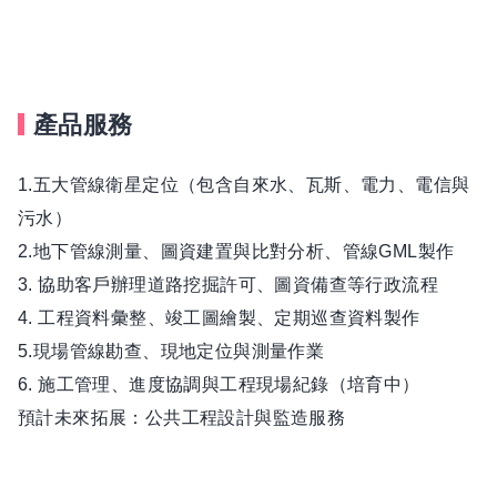
能在變化中找出最好解決方法的實戰型人才。
如果你也想在一個一起成長、持續優化中的團隊中發揮實
力，歡迎你加入我們。
產品服務
經營理念
1.五大管線衛星定位（包含自來水、瓦斯、電力、電信與
我們相信，人最大的敵人不是別人，而是自己的設限。
污水）
來到這裡，不需要學歷名校，也不必背景漂亮，只需要你
2.地下管線測量、圖資建置與比對分析、管線GML製作
有一顆願意學習、願意突破的心。
3. 協助客戶辦理道路挖掘許可、圖資備查等行政流程
4. 工程資料彙整、竣工圖繪製、定期巡查資料製作
我們重視「責任感」與「行動力」，不追求完美，但在乎
5.現場管線勘查、現地定位與測量作業
進步。
6. 施工管理、進度協調與工程現場紀錄（培育中）
在這裡，你不是公司的一顆螺絲，而是參與打造整體的
預計未來拓展：公共工程設計與監造服務
人。我們鼓勵你犯錯、學習、成長，也期待你能自我反
思，調整得更好。