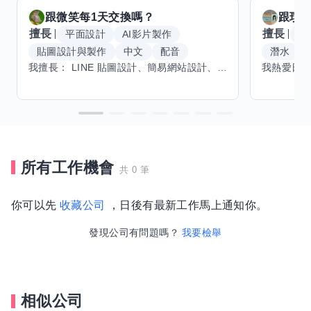
跟
微笑每1天
交換嗎？
跟
玟
擅長
擅長
平面設計
AI影片製作
W
貼圖設計與製作
中文
配音
潛水
我擅長： LINE 貼圖設計、簡易網站設計、影片剪輯、配音、AI 影片創作、音樂創作（原創歌曲／純音樂／配樂） 希望交換技能： ① 游泳（想學：自由式、蝶式） 已會基礎蛙式、仰式，但姿勢尚未標準，希望有人協助修正動作、提升效率。 ② 鋼琴（目前約巴哈初階程度） ③ 英文（程度約 B1～B2） 交換方式： 捷運可到處，部分技能可線上交換。
所有工作機會
共 0 筆
你可以先
收藏公司
，日後有最新工作馬上通知你。
發現公司有問題嗎？
我要檢舉
相似公司