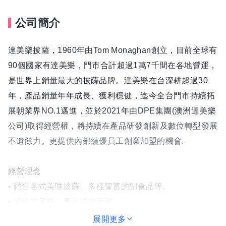
公司簡介
達美樂披薩，1960年由Tom Monaghan創立，目前全球有
90個國家有達美樂，門市合計超過1萬7千間在各地營運，
是世界上銷量最大的披薩品牌。達美樂在台深耕超過30
年，產品銷量年年成長、獲利穩健，迄今全台門市持續拓
展朝業界NO.1邁進，並於2021年由DPE集團(澳洲達美樂
公司)取得經營權，將持續在產品研發創新及數位轉型發展
不遺餘力。更提供內部績優員工創業加盟的機會.
經營理念
• 銷售各式美味披薩、多樣豐富的副食品等。
• 超值的價格、高品質的服務。
• 外帶保證20分/外送保證30分取餐，超時即贈小披薩兌換
展開更多