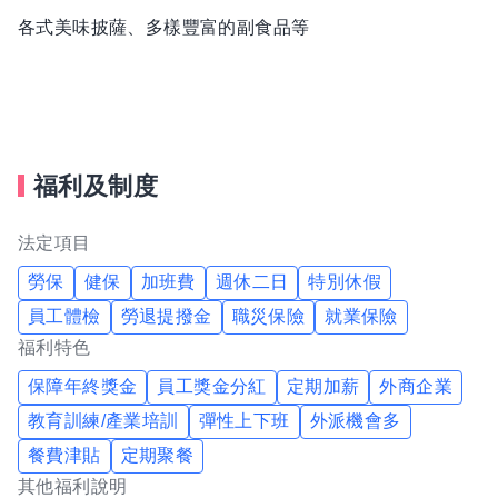
各式美味披薩、多樣豐富的副食品等
福利及制度
法定項目
勞保
健保
加班費
週休二日
特別休假
員工體檢
勞退提撥金
職災保險
就業保險
福利特色
保障年終獎金
員工獎金分紅
定期加薪
外商企業
教育訓練/產業培訓
彈性上下班
外派機會多
餐費津貼
定期聚餐
其他福利說明