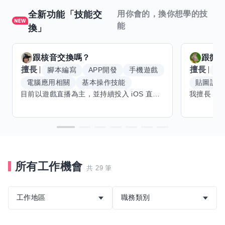
全新功能「技能交
用你會的，換你想學的技
能
換」
跟
核音
交換嗎？
跟
微笑
擅長
擅長
腳本編寫
APP開發
手機遊戲
平
電腦應用相關
基本操作技能
貼圖設計
目前以遊戲直播為主，並持續投入 iOS 直播推流應用開發。對直播技術、影音串流、AI 應用、內容創作與產品設計有濃厚興趣，平時透過實作累積開發經驗，也持續學習 Godot 遊戲開發、影音剪輯、音樂創作與編曲等相關技術。 希望透過技能交換認識不同背景的夥伴，一起交流開發經驗、Side Project、AI 工作流程、內容創作與職涯發展。如果你也對程式開發、直播技術、設計、美術、Cosplay、造型、化妝、攝影、影音製作、音樂創作等領域有興趣，都很歡迎交流，彼此分享經驗、互相學習，一起成長。
所有工作機會
共 29 筆
工作地區
職務類別