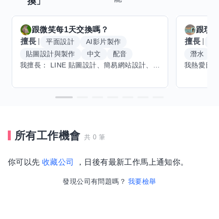
換」
跟
微笑每1天
交換嗎？
跟
玟
擅長
擅長
平面設計
AI影片製作
W
貼圖設計與製作
中文
配音
潛水
我擅長： LINE 貼圖設計、簡易網站設計、影片剪輯、配音、AI 影片創作、音樂創作（原創歌曲／純音樂／配樂） 希望交換技能： ① 游泳（想學：自由式、蝶式） 已會基礎蛙式、仰式，但姿勢尚未標準，希望有人協助修正動作、提升效率。 ② 鋼琴（目前約巴哈初階程度） ③ 英文（程度約 B1～B2） 交換方式： 捷運可到處，部分技能可線上交換。
所有工作機會
共 0 筆
你可以先
收藏公司
，日後有最新工作馬上通知你。
發現公司有問題嗎？
我要檢舉