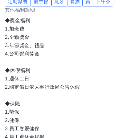
定期聚餐
慶生會
尾牙
春酒
員工下午茶
其他福利說明
◆獎金福利
1.加班費
2.全勤獎金
3.年節獎金、禮品
4.公司營利獎金
◆休假福利
1.週休二日
2.國定假日依人事行政局公告休假
◆保險
1.勞保
2.健保
3.員工眷屬健保
4.員工退休金提撥