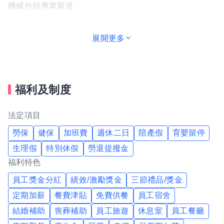
機械外殼專業製造
展開更多
福利及制度
法定項目
勞保
健保
加班費
週休二日
陪產假
育嬰留停
生理假
特別休假
勞退提撥金
福利特色
員工獎金分紅
績效/激勵獎金
三節禮品/獎金
定期加薪
餐費津貼
免費供餐
員工宿舍
結婚補助
喪葬補助
員工旅遊
休息室
員工餐廳