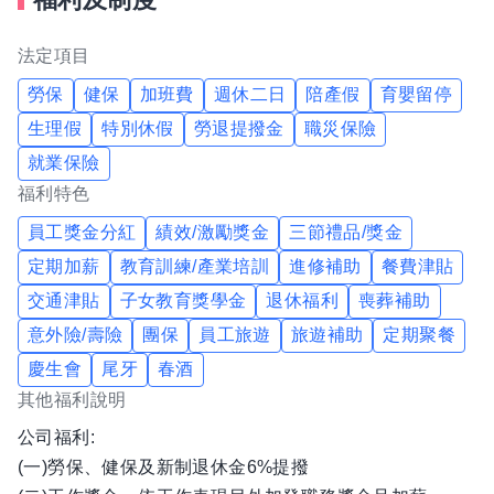
法定項目
勞保
健保
加班費
週休二日
陪產假
育嬰留停
生理假
特別休假
勞退提撥金
職災保險
就業保險
福利特色
員工獎金分紅
績效/激勵獎金
三節禮品/獎金
定期加薪
教育訓練/產業培訓
進修補助
餐費津貼
交通津貼
子女教育獎學金
退休福利
喪葬補助
意外險/壽險
團保
員工旅遊
旅遊補助
定期聚餐
慶生會
尾牙
春酒
其他福利說明
公司福利:
(一)勞保、健保及新制退休金6%提撥