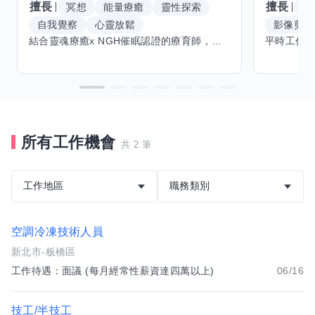
擅長
擅長
冥想
能量療癒
靈性探索
W
自我覺察
心靈放鬆
影像剪輯
結合靈魂療癒x NGH催眠認證的療育師，主要提供潛意識探索和靈魂導向的催眠療育。你會全程100%清醒跟我對話。
所有工作機會
共 2 筆
工作地區
職務類別
空調冷凍技術人員
新北市-板橋區
工作待遇：面議 (每月經常性薪資達四萬以上)
06/16
技工/半技工