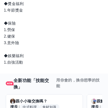
◆獎金福利
1.年節獎金
◆保險
1.勞保
2.健保
3.意外險
◆娛樂福利
1.自強活動
全新功能「技能交
用你會的，換你想學的技
能
換」
跟
小小瑜
交換嗎？
跟
魟
擅長
擅長
中式料理
食材知識
冥