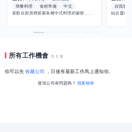
簡餐料理
食材準備
中文
自我覺察
喜歡在廚房裡探索各種中式料理的祕密，也對食材的挑選和搭配充滿熱情。平常生活裡，簡餐料理是我的拿手好戲，讓人輕鬆又滿足。最近開始對手繪、攝影和影片剪輯有濃厚興趣，想找伙伴一起學習交換技能，互相激盪創意！希望能和你一起開心成長，分享不只是技術，更是快樂和靈感的碰撞。
所有工作機會
共 0 筆
你可以先
收藏公司
，日後有最新工作馬上通知你。
發現公司有問題嗎？
我要檢舉