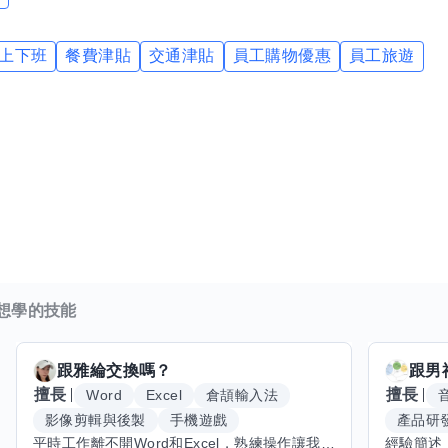
上下班
餐費津貼
交通津貼
員工購物優惠
員工旅遊
想學的技能
跟
雅綸
交換嗎？
跟
男
擅長
擅長
Word
Excel
倉頡輸入法
影像剪輯與後製
手機遊戲
產品研
平時工作離不開Word和Excel，熟練操作讓我在文件整理和數據處理上都得心應手，還能用倉頡輸入法快速打字。近期想挑戰英文學習，希望能透過交換技能一起進步！如果你英文流利，需要中文或電腦技巧輔助，歡迎找我搭檔，咱們一起歡樂學習，互相激勵，成為彼此的學習小夥伴！