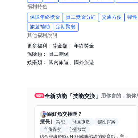
福利特色
保障年終獎金
員工獎金分紅
交通方便
彈性
旅遊補助
定期聚餐
其他福利說明
更多福利：獎金類： 年終獎金
保險類： 員工團保
娛樂類： 國內旅遊、國外旅遊
全新功能「技能交換」
用你會的，換你
跟
魟魚
交換嗎？
擅長
冥想
能量療癒
靈性探索
自我覺察
心靈放鬆
結合靈魂療癒x NGH催眠認證的療育師，主要提供潛意識探索和靈魂導向的催眠療育。你會全程100%清醒跟我對話。