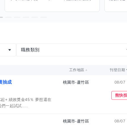
職務類別
工作地區
刊登日期
績抽成
桃園市-蘆竹區
08/07
收藏職缺
熊快
起+ 績效獎金45％ 夢想還在
一起試試.....
桃園市-蘆竹區
08/07