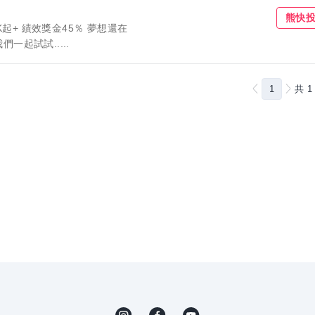
收藏職缺
熊快
起+ 績效獎金45％ 夢想還在
一起試試.....
1
共
1