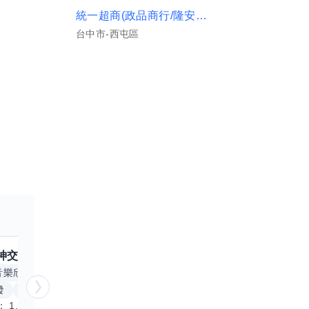
統一超商(政品商行/隆安門市)
台中市-西屯區
神
交換嗎？
跟
核音
交換嗎？
擅長
音樂欣賞
顧問服務
遊戲設計
腳本編寫
AP
發
跨部門協作
電腦應用相關
基本
經驗簡述： 1.創業主導&新創合夥 2.B2C產品開發運營一條龍 3.AI應用開發與量化研究新創 標籤話題都可以聊，開放交流 找尋共同創業機會，亦歡迎新創收編