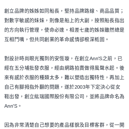
創立品牌的姊姊如同船長，堅持品牌路線、商品品質；
對數字敏感的妹妹，則像是船上的大副，按照船長指出
的方向執行管理，使命必達。相差七歲的姊妹雖然總是
互相鬥嘴，但共同創業的革命感情卻根深柢固。
對設計時尚眼光獨到的安恆璇，在創立Ann'S之前，已
經在五分埔批發衣服，經由網路拍賣做得風聲水起。後
來有感於衣服的種類太多，難以塑造出獨特性，再加上
自己有腳拇指外翻的問題，遂於2003年下定決心從女
鞋出發，創立紘瑞國際股份有限公司，並將品牌命名為
Ann'S。
因為非常清楚自己想要的產品樣貌及目標客群，從一開