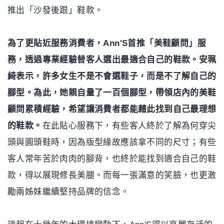
推出「沙發後跟」鞋款。
為了更貼近服務消費者，Ann'S首推「美鞋顧問」服
務，透過專業經驗替客人選出最適合自己的鞋款。安珮
綺表示，許多女生不是不會選鞋子，而是不了解自己的
腳型。為此，她親自量了一百個腳型，帶領店內的美鞋
顧問累積經驗，希望讓消費者都能藉此找到自己最理想
的鞋款。
在此貼心服務下，有些客人終於了解為何穿尖
頭與圓頭鞋時，因為版型緣故應該拿不同的尺寸；有些
客人常年苦於肉肉的腳背，也終於能找到適合自己的鞋
款，得以展現修長美腿。而每一張滿意的笑臉，也更激
勵兩姊妹繼續堅持品牌的信念。