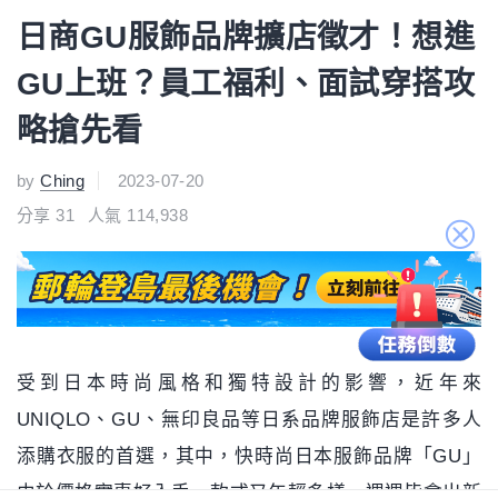
日商GU服飾品牌擴店徵才！想進
GU上班？員工福利、面試穿搭攻
略搶先看
by
Ching
2023-07-20
分享
31
人氣 114,938
關
閉
受到日本時尚風格和獨特設計的影響，近年來
UNIQLO、GU、無印良品等日系品牌服飾店是許多人
添購衣服的首選，其中，快時尚日本服飾品牌「GU」
由於價格實惠好入手、款式又年輕多樣、週週皆會出新