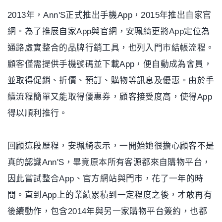
2013年，Ann'S正式推出手機App，2015年推出自家官
網。為了推展自家App與官網，安珮綺更將App定位為
通路虛實整合的品牌行銷工具，也列入門市結帳流程。
顧客僅需提供手機號碼並下載App，便自動成為會員，
並取得促銷、折價、預訂、購物等訊息及優惠。由於手
續流程簡單又能取得優惠券，顧客接受度高，使得App
得以順利推行。
回顧這段歷程，安珮綺表示，一開始她很擔心顧客不是
真的認識Ann'S，畢竟原本所有客源都來自購物平台，
因此嘗試整合App、官方網站與門市，花了一年的時
間。直到App上的業績累積到一定程度之後，才敢再有
後續動作，包含2014年與另一家購物平台簽約，也都