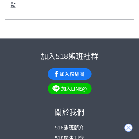
點
518熊班
職場熊報
企業法令新知
選舉日薪水休假如
何給？2重點告訴你！
選舉日薪水休假如何給？2重點告
訴你！
by
Ching
2020-01-03
分享
61
人氣 24,714
關
閉