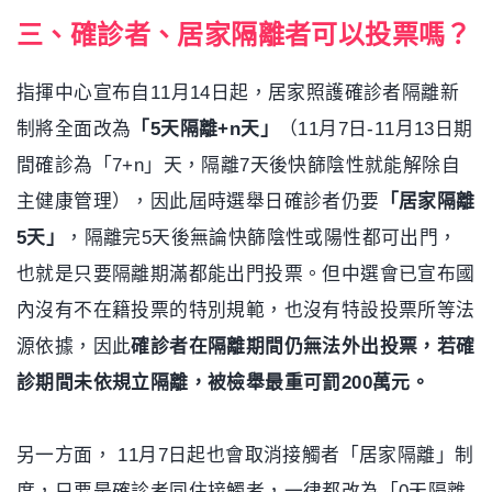
三、確診者、居家隔離者可以投票嗎？
指揮中心宣布自11月14日起，居家照護確診者隔離新
制將全面改為
「5天隔離+n天」
（11月7日-11月13日期
間確診為「7+n」天，隔離7天後快篩陰性就能解除自
主健康管理），因此屆時選舉日確診者仍要
「居家隔離
5天」
，隔離完5天後無論快篩陰性或陽性都可出門，
也就是只要隔離期滿都能出門投票。但中選會已宣布國
內沒有不在籍投票的特別規範，也沒有特設投票所等法
源依據，因此
確診者在隔離期間仍無法外出投票，若確
診期間未依規立隔離，被檢舉最重可罰200萬元。
另一方面， 11月7日起也會取消接觸者「居家隔離」制
度，只要是確診者同住接觸者，一律都改為「0天隔離