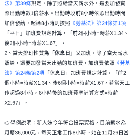
法》第39條
規定，除了照給當天薪水外，還要加發實
際出勤時數1倍薪水。出勤時段前8小時依照出勤時間
加倍發給，超過8小時則按照
《勞基法》第24條第1項
「平日」加班費規定計算，「前2個小時=時薪X1.34、
後2個小時=時薪X1.67」。
2、當天排班性質為
「休息日」
又加班，除了當天薪水
照給，還要加發當天出勤的加班費，加班費依照
《勞基
法》第24條第2項
「休息日」加班費規定計算，「前2
個小時=時薪X1.34、後6個小時=時薪X1.67，若當天工
作超過8小時，8小時後的加班費率計算方式=時薪
X2.67」。
👉舉例說明：新人妹今年符合投票資格，目前薪水為
月薪36,000元，每天正常工作8小時。她在11月26日當