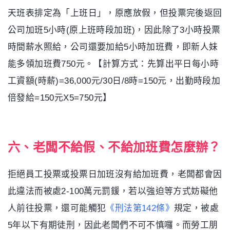
天班表排定為「上班日」，原應放假，但投票完後返回
公司加班5小時(原上班時段加班)，因此除了3小時投票
時間薪水照給，公司還要加給5小時加班費，即新人妹
能多領加班費750元。【計算方式：先算出平日每小時
工資額(時薪)=36,000元/30日/8時=150元，出勤時段加
倍發給=150元X5=750元】
六、老闆不給假、不給加班費怎麼辦？
拒絕員工投票或投票日加班沒有給加班費，老闆都會因
此違法而被處2-100萬元罰鍰，若以強迫等方式妨礙他
人前往投票，還可能觸犯
《刑法第142條》
規定，被處
5年以下有期徒刑，因此老闆們不可不慎囉。而勞工朋