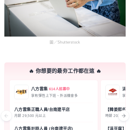
圖／Shutterstock
🔥 你想要的最夯工作都在這 🔥
八方雲集
涓
614人招募中
享有彈性上下班、外派機會多
享有
八方雲集正職人員/台南建平店
【韓姜熙的小
月薪 29,500 元以上
時薪 202 元以
八方雲集計時人員 (台南建平店)
【涓豆腐】大