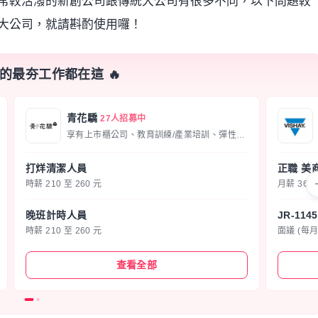
常較活潑的新創公司跟傳統大公司有很多不同，以下問題較
大公司，就請斟酌使用囉！
要的最夯工作都在這 🔥
青花驕
27人招募中
享有上市櫃公司、教育訓練/產業培訓、彈性上下班
打烊清潔人員
正職 美
時薪 210 至 260 元
月薪 36,0
晚班計時人員
時薪 210 至 260 元
面議 (每
查看全部