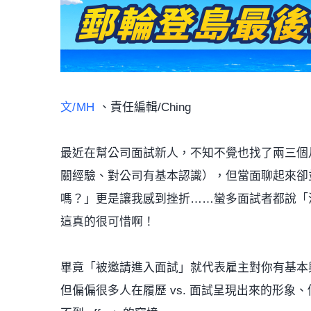
文/MH
、責任編輯/Ching
最近在幫公司面試新人，不知不覺也找了兩三個
關經驗、對公司有基本認識），但當面聊起來卻
嗎？」更是讓我感到挫折……蠻多面試者都說「
這真的很可惜啊！
畢竟「被邀請進入面試」就代表雇主對你有基本
但偏偏很多人在履歷 vs. 面試呈現出來的形