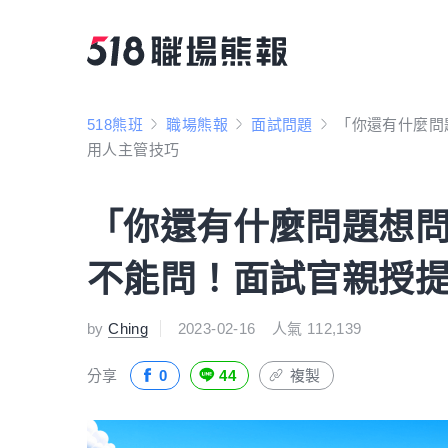
518熊班
職場熊報
面試問題
「你還有什麼問
用人主管技巧
「你還有什麼問題想
不能問！面試官親授
by
Ching
2023-02-16
人氣 112,139
分享
0
44
複製