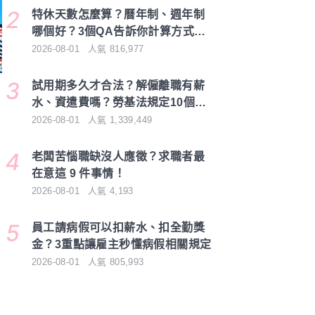
特休天數怎麼算？曆年制、週年制
哪個好？3個QA告訴你計算方式與
差別
2026-08-01
人氣
816,977
試用期多久才合法？解僱離職有薪
水、資遣費嗎？勞基法規定10個QA
一次搞懂
2026-08-01
人氣
1,339,449
老闆苦惱職缺沒人應徵？求職者最
在意這 9 件事情！
2026-08-01
人氣
4,193
員工請病假可以扣薪水、扣全勤獎
金？3重點讓雇主秒懂病假相關規定
2026-08-01
人氣
805,993