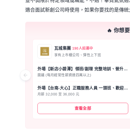
並不侷限於特定領域或職能。不過！畢竟氣氛通
適合面試新創公司時使用，如果你要找的是傳統
🔥 你想
瓦城集團
190人招募中
享有上市櫃公司、彈性上下班
外場【新店小碧潭】領班/副理 完整培訓、晉升透明 – 瓦城集團★新展店
面議 (每月經常性薪資達四萬以上)
外場【台南-大心】正職服務人員 一頭班、歡迎新鮮人、二度就業
月薪 32,000 至 36,000 元
查看全部