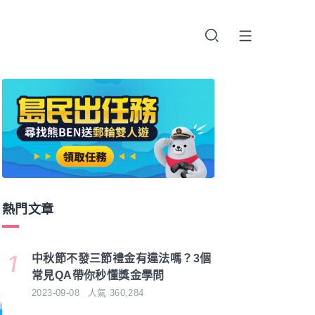
熱門文章
中秋節不發三節禮金有違法嗎？3個
常見QA帶你秒懂獎金學問
2023-09-08
人氣
360,284