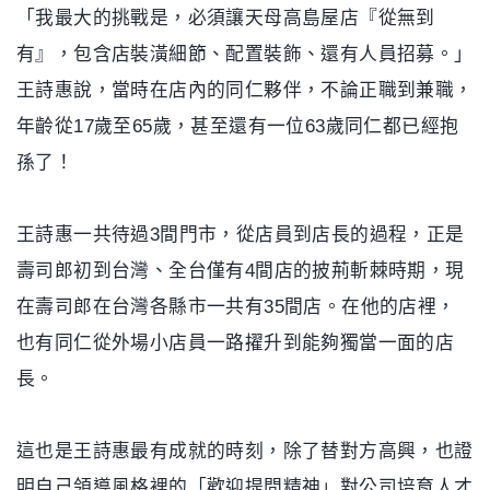
「我最大的挑戰是，必須讓天母高島屋店『從無到
有』，包含店裝潢細節、配置裝飾、還有人員招募。」
王詩惠說，當時在店內的同仁夥伴，不論正職到兼職，
年齡從17歲至65歲，甚至還有一位63歲同仁都已經抱
孫了！
王詩惠一共待過3間門市，從店員到店長的過程，正是
壽司郎初到台灣、全台僅有4間店的披荊斬棘時期，現
在壽司郎在台灣各縣市一共有35間店。在他的店裡，
也有同仁從外場小店員一路擢升到能夠獨當一面的店
長。
這也是王詩惠最有成就的時刻，除了替對方高興，也證
明自己領導風格裡的「歡迎提問精神」對公司培育人才