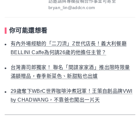
訪邀請與專欄投稿合作事宜可寄至
bryan_lin@addcn.com
你可能還想看
有內外場經驗的「二刀流」Z世代店長！義大利餐廳
BELLINI Caffe為何請26歲的他擔任主管？
台灣壽司郎獨家！ 聯名「間諜家家酒」推出限時限量
滿額贈品，春季新菜色、新甜點也出爐
29歲奪下WBrC世界咖啡沖煮冠軍！王策自創品牌VWI
by CHADWANG，不靠爸也闖出一片天