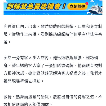
店長從店內走出來，雖然頭戴廚師網帽、口罩和身穿制
服，從動作上來說，看到採訪編輯時他似乎有些怯生害
羞。
突然一旁有客人步入店內，他迅速收起靦腆、輕巧轉
身，替年邁的客人拿了一張排隊號碼牌，他兩眼直視對
方眼神說話，彼此對話確認解決客人疑慮之後，我們才
離開現場準備去採訪。
敏捷、熟練而溫暖的語氣，散發出自信的待客之道，不
敢相信眼前的人年僅26歲。