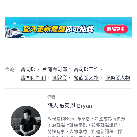
標籤：
壽司郎
台灣壽司郎
壽司郎工作
壽司郎福利
餐飲業
餐飲業人物
服務業人物
作者
職人布萊恩 Bryan
熊報編輯Bryan布萊恩，希望成為每位勞
工的職場上班族圖鑑，報導職場議題、
勞權時事、人物專訪。媒體新聞稿、採