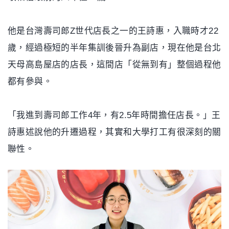
他是台灣壽司郎Z世代店長之一的王詩惠，入職時才22
歲，經過極短的半年集訓後晉升為副店，現在他是台北
天母高島屋店的店長，這間店「從無到有」整個過程他
都有參與。
「我進到壽司郎工作4年，有2.5年時間擔任店長。」王
詩惠述說他的升遷過程，其實和大學打工有很深刻的關
聯性。