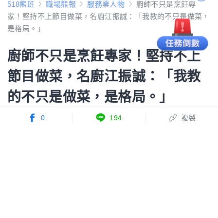
Momo’s 職感生活
閉
十年職場生涯現為自由文字工作者，右
手寫字、左手翻譯，工作之餘更愛生活
小確幸 。咖啡、日劇重度成癮，沈迷
HITT、瑜伽、滑雪，還有和你碎念職場
大小事。
你可能還想看
0
194
複製
應徵餐飲外場人員，這些收桌技巧一定要會！4招學好
學滿讓老闆馬上錄取你
鼎泰豐為何不對客人喊「歡迎光臨」？不光靠小籠包
聞名國際，竟然還用聲音收服客人
這5間泰國料理餐廳徵才啦！路易莎信義區餐廳領班最
高4萬，米其林一星餐廳另開48K徵儲備幹部