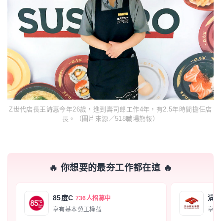
Z世代店長王詩惠今年26歲，進到壽司郎工作4年，有2.5年時間擔任店
長。（圖片來源／518職場熊報）
🔥 你想要的最夯工作都在這 🔥
85度C
涓
736人招募中
享有基本勞工權益
享有