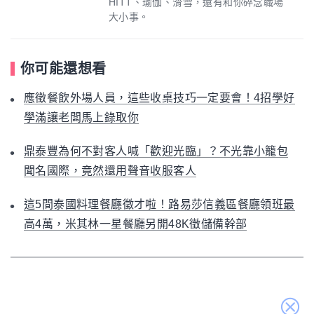
將他們帶入料理的藝術氛圍裡。（我想你還喜歡：
應徵
餐飲外場人員，這些收桌技巧一定要會！4招學好學滿
讓老闆馬上錄取你
）
標籤：
餐飲業外場
外場人員
外場服務
餐廳外場
餐飲業工作職能
餐飲業
作者
關