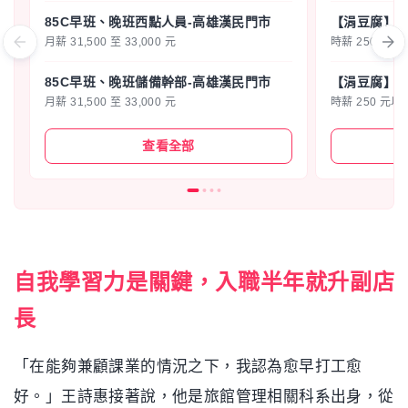
85C早班、晚班西點人員-高雄漢民門市
【涓豆腐】大
月薪 31,500 至 33,000 元
時薪 250 元以
85C早班、晚班儲備幹部-高雄漢民門市
【涓豆腐】大
月薪 31,500 至 33,000 元
時薪 250 元以
查看全部
自我學習力是關鍵，入職半年就升副店
長
「在能夠兼顧課業的情況之下，我認為愈早打工愈
好。」王詩惠接著說，他是旅館管理相關科系出身，從