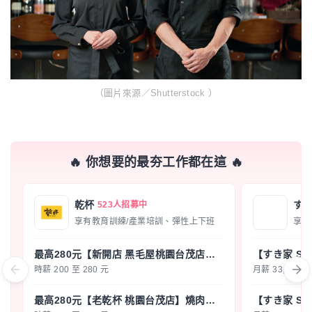
（圖片來源／Shutterstock ）
🔥 你想要的最夯工作都在這 🔥
乾杯
す
523人招募中
享有教育訓練/產業培訓、彈性上下班
最高280元【新開店 黑毛屋桃園台茂店】鍋物品牌 - 內/外場兼職 F20P1
時薪 200 至 280 元
月薪 33,800 
最高280元【老乾杯 桃園台茂店】燒肉品牌 - 內場兼職 C19P2