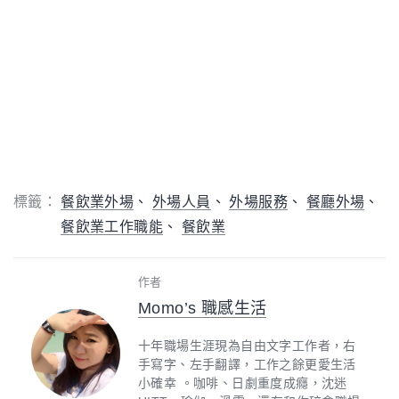
（圖片來源／Shutterstock ）
3.「臨機應變」說菜內容與出菜順序
高級餐館在料理上桌、說菜的同時，客人可能要拍照，
或是因為廚師、料理等狀況而影響出餐的流程，這時候
說菜人就要懂得隨機應變調整說菜的內容與節奏，維持
流暢的順序，確保用餐者的心情。此外，也不是所有人
都喜歡聽「說菜」，例如已經來過好幾次的常客、或是
正在討論正事，以及露出不想被打擾的態度等，這時就
要懂得察言觀色，適時簡化說菜的內容，「講重點」！
而相反的，客人帶朋友來聚餐希望說菜精彩更有面子、
初次來訪的客人或是瘋狂拍攝各種餐廳、料理角度的客
人，則可能會很期待你的說菜，就可以火力全開介紹，