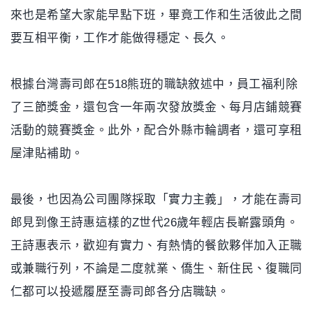
來也是希望大家能早點下班，畢竟工作和生活彼此之間
要互相平衡，工作才能做得穩定、長久。
根據台灣壽司郎在518熊班的職缺敘述中，員工福利除
了三節獎金，還包含一年兩次發放獎金、每月店鋪競賽
活動的競賽獎金。此外，配合外縣市輪調者，還可享租
屋津貼補助。
最後，也因為公司團隊採取「實力主義」，才能在壽司
郎見到像王詩惠這樣的Z世代26歲年輕店長嶄露頭角。
王詩惠表示，歡迎有實力、有熱情的餐飲夥伴加入正職
或兼職行列，不論是二度就業、僑生、新住民、復職同
仁都可以投遞履歷至壽司郎各分店職缺。