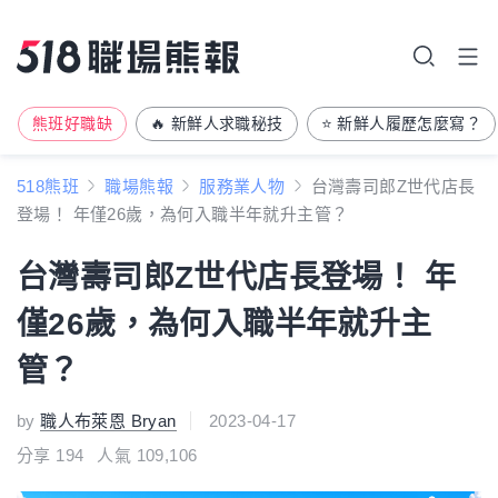
熊班好職缺
🔥 新鮮人求職秘技
⭐ 新鮮人履歷怎麼寫？
518熊班
職場熊報
服務業人物
台灣壽司郎Z世代店長
登場！ 年僅26歲，為何入職半年就升主管？
台灣壽司郎Z世代店長登場！ 年
僅26歲，為何入職半年就升主
管？
by
職人布萊恩 Bryan
2023-04-17
分享
194
人氣 109,106