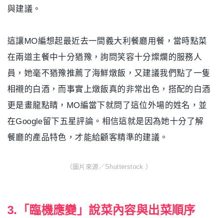
巧，可是需要經過長久的練習，而在說菜之前，最基本
的就是試吃菜單裡所有餐點，並且熟記每道菜裡使用的
食材與香料。
不然客人問起這道菜的食材、口味、口感與特色，不到
兩句就說：「對不起，我不清楚，讓我去廚房問一
下？」可是讓客人十分掃興，因此也只有親自品嚐過並
熟記料理食材與過程，才能向客人真心傳達食物的感動
與建議。
這讓MO編想起最近去一間義大利餐廳用餐，當時點菜
在兩道主餐中十分猶豫，詢問笑容十分燦爛的服務人
員，她毫不猶豫推薦了海鮮燉飯，又建議我們點了一隻