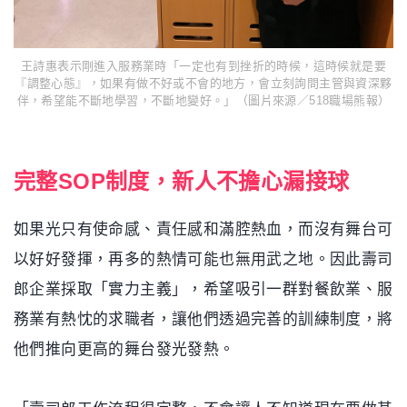
王詩惠表示剛進入服務業時「一定也有到挫折的時候，這時候就是要
『調整心態』，如果有做不好或不會的地方，會立刻詢問主管與資深夥
伴，希望能不斷地學習，不斷地變好。」（圖片來源／518職場熊報）
完整SOP制度，新人不擔心漏接球
如果光只有使命感、責任感和滿腔熱血，而沒有舞台可
以好好發揮，再多的熱情可能也無用武之地。因此壽司
郎企業採取「實力主義」，希望吸引一群對餐飲業、服
務業有熱忱的求職者，讓他們透過完善的訓練制度，將
他們推向更高的舞台發光發熱。