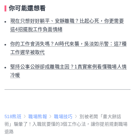
你可能還想看
現在只想好好躺平、安靜離職？比起心死，你更需要
這4招擺脫工作負面情緒
你的工作會消失嗎？AI時代來襲，吳淡如示警：這7種
工作遲早被取代
堅持公事公辦卻成離職主因？1真實案例看懂職場人情
冷暖
518熊班
職場熊報
職場技巧
別被老闆「畫大餅話
術」騙暈了！入職就要懂的3個工作心法，讓你提前規劃職場
退路