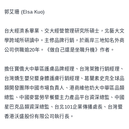
郭艾珊 (Elsa Kuo)
台大經濟系畢業、交大經營管理研究所碩士，北藝大文
學跨域所研讀中。主修品牌行銷，於兩岸三地知名外商
公司供職逾20年。《做自己還是坐職升機》作者。
擔任寶僑大中華區護膚品牌經理、台灣萊雅行銷經理、
台灣嬌生嬰兒暨身體護膚行銷經理、葛蘭素史克全球品
類開發團隊中國市場負責人、港商維他奶大中華區品類
總監、中國麥當勞早餐暨主力產品平台資深總監、中國
星巴克品類資深總監、台北101企業傳播處長、台灣暨
香港沃盛股份有限公司執行長。