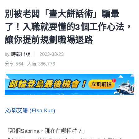
別被老闆「畫大餅話術」騙暈
了！入職就要懂的3個工作心法，
讓你提前規劃職場退路
by
時報出版
2023-08-23
分享
564
人氣 386,776
文/郭艾珊 (Elsa Kuo)
「那個Sabrina，現在在哪裡啦？」