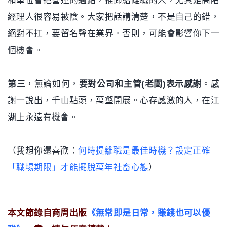
和單位會把營運的過錯，推卸給離職的人，尤其是高階
經理人很容易被陰。大家把話講清楚，不是自己的錯，
絕對不扛，要留名聲在業界。否則，可能會影響你下一
個機會。
第三
，無論如何，
要對公司和主管(老闆)表示感謝
。感
謝一說出，千山點頭，萬壑開展。心存感激的人，在江
湖上永遠有機會。
（我想你還喜歡：
何時提離職是最佳時機？設定正確
「職場期限」才能擺脫萬年社畜心態
）
本文節錄自商周出版
《
無常即是日常，賺錢也可以優