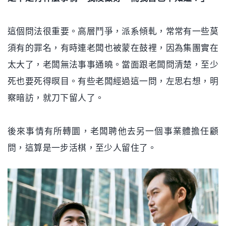
這個問法很重要。高層鬥爭，派系傾軋，常常有一些莫
須有的罪名，有時連老闆也被蒙在鼓裡，因為集團實在
太大了，老闆無法事事通曉。當面跟老闆問清楚，至少
死也要死得暝目。有些老闆經過這一問，左思右想，明
察暗訪，就刀下留人了。
後來事情有所轉圜，老闆聘他去另一個事業體擔任顧
問，這算是一步活棋，至少人留住了。