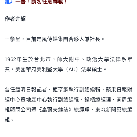
雅
》
一書，請勿任意轉載！
作者介紹
王學呈，目前是風傳媒集團合夥人兼社長。
1962年生於台北市，師大附中、政治大學法律系畢
業，美國華府美利堅大學（AU）法學碩士。
曾任經濟日報記者、鉅亨網執行副總編輯、蘋果日報財
經中心暨地產中心執行副總編輯、錢櫃總經理、商周編
輯顧問公司暨《高爾夫雜誌》總經理、東森新聞雲總編
輯。