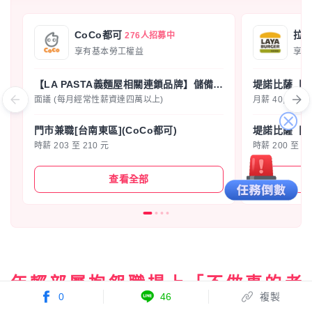
CoCo都可
拉
276人招募中
享有基本勞工權益
享有
【LA PASTA義麵屋相關連鎖品牌】儲備店長
面議 (每月經常性薪資達四萬以上)
月薪 40,000 至
關
門市兼職[台南東區](CoCo都可)
閉
時薪 203 至 210 元
時薪 200 至 21
查看全部
年輕部屬抱怨職場上「不做事的老
0
46
複製
鳥」，領導者該如何處理？