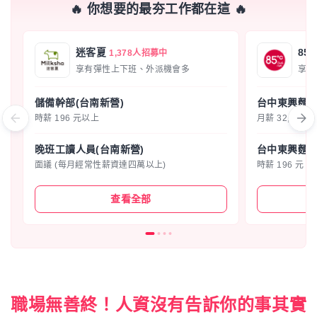
🔥 你想要的最夯工作都在這 🔥
迷客夏
85
1,378人招募中
享有彈性上下班、外派機會多
享有
儲備幹部(台南新營)
台中東興麵包
時薪 196 元以上
月薪 32,000 至
晚班工讀人員(台南新營)
台中東興麵包
面議 (每月經常性薪資達四萬以上)
時薪 196 元
查看全部
職場無善終！人資沒有告訴你的事其實