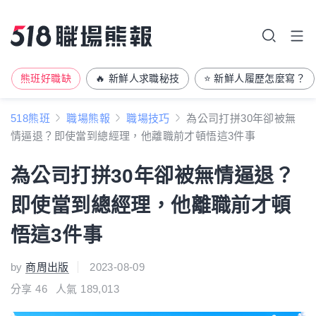
熊班好職缺
🔥 新鮮人求職秘技
⭐ 新鮮人履歷怎麼寫？
518熊班
職場熊報
職場技巧
為公司打拼30年卻被無
情逼退？即使當到總經理，他離職前才頓悟這3件事
為公司打拼30年卻被無情逼退？
即使當到總經理，他離職前才頓
悟這3件事
by
商周出版
2023-08-09
分享
46
人氣 189,013