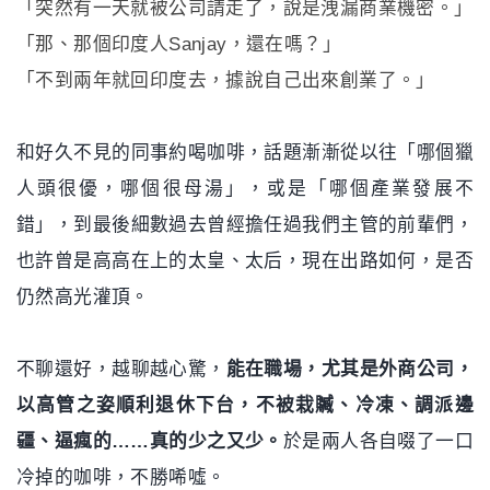
「突然有一天就被公司請走了，說是洩漏商業機密。」
「那、那個印度人Sanjay，還在嗎？」
「不到兩年就回印度去，據說自己出來創業了。」
和好久不見的同事約喝咖啡，話題漸漸從以往「哪個獵
人頭很優，哪個很母湯」，或是「哪個產業發展不
錯」，到最後細數過去曾經擔任過我們主管的前輩們，
也許曾是高高在上的太皇、太后，現在出路如何，是否
仍然高光灌頂。
不聊還好，越聊越心驚，
能在職場，尤其是外商公司，
以高管之姿順利退休下台，不被栽贓、冷凍、調派邊
疆、逼瘋的……真的少之又少。
於是兩人各自啜了一口
冷掉的咖啡，不勝唏噓。