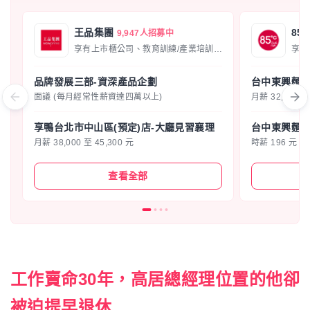
王品集團
85
9,947人招募中
享有上市櫃公司、教育訓練/產業培訓、進修補助、交通方便
享有
品牌發展三部-資深產品企劃
台中東興麵包
面議 (每月經常性薪資達四萬以上)
月薪 32,000 至
享鴨台北市中山區(預定)店-大廳見習襄理
台中東興麵包
月薪 38,000 至 45,300 元
時薪 196 元
查看全部
工作賣命30年，高居總經理位置的他卻
被迫提早退休...