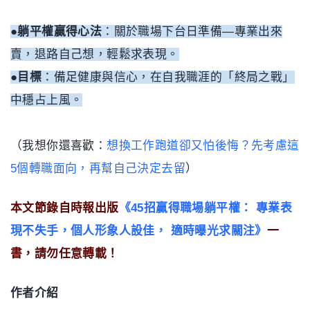
●
躺平權贏得心法
：關於職場下台日準備—專業出來
賣，退路自己想，輕鬆求表現。
●目標
：備足健康與信心，在自我職涯的「終局之戰」
中穩占上風。
（我想你還喜歡：
想換工作跑道卻又怕後悔？先考慮這
5個轉職面向，再幫自己決定去留
）
本文節錄自時報出版
《
45招贏得職場躺平權： 專業表
現不失手，個人形象人設佳， 適時曝光求關注
》
一
書，請勿任意轉載！
作者介紹